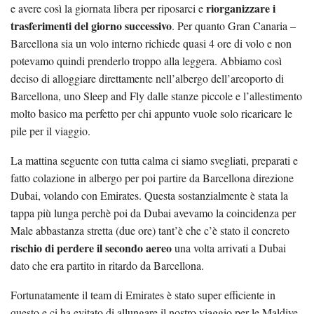
riorganizzare i
e avere così la giornata libera per riposarci e
trasferimenti del giorno successivo
. Per quanto Gran Canaria –
Barcellona sia un volo interno richiede quasi 4 ore di volo e non
potevamo quindi prenderlo troppo alla leggera. Abbiamo così
deciso di alloggiare direttamente nell’albergo dell’areoporto di
Barcellona, uno Sleep and Fly dalle stanze piccole e l’allestimento
molto basico ma perfetto per chi appunto vuole solo ricaricare le
pile per il viaggio.
La mattina seguente con tutta calma ci siamo svegliati, preparati e
fatto colazione in albergo per poi partire da Barcellona direzione
Dubai, volando con Emirates. Questa sostanzialmente è stata la
tappa più lunga perchè poi da Dubai avevamo la coincidenza per
Male abbastanza stretta (due ore) tant’è che c’è stato il concreto
rischio di perdere il secondo aereo
una volta arrivati a Dubai
dato che era partito in ritardo da Barcellona.
Fortunatamente il team di Emirates è stato super efficiente in
questo e ci ha evitato di allungare il nostro viaggio per le Maldive