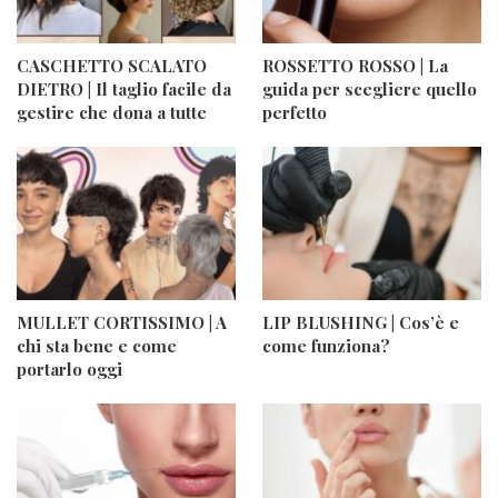
CASCHETTO SCALATO
ROSSETTO ROSSO | La
DIETRO | Il taglio facile da
guida per scegliere quello
gestire che dona a tutte
perfetto
MULLET CORTISSIMO | A
LIP BLUSHING | Cos’è e
chi sta bene e come
come funziona?
portarlo oggi