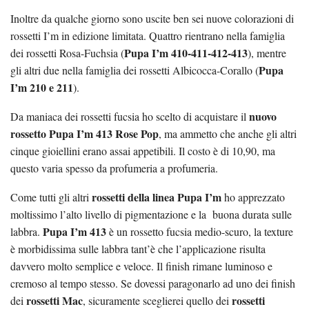
Inoltre da qualche giorno sono uscite ben sei nuove colorazioni di
rossetti I’m in edizione limitata. Quattro rientrano nella famiglia
Pupa I’m 410-411-412-413
dei rossetti Rosa-Fuchsia (
), mentre
Pupa
gli altri due nella famiglia dei rossetti Albicocca-Corallo (
I’m 210 e 211
).
nuovo
Da maniaca dei rossetti fucsia ho scelto di acquistare il
rossetto Pupa I’m 413 Rose Pop
, ma ammetto che anche gli altri
cinque gioiellini erano assai appetibili. Il costo è di 10,90, ma
questo varia spesso da profumeria a profumeria.
rossetti della linea Pupa I’m
Come tutti gli altri
ho apprezzato
moltissimo l’alto livello di pigmentazione e la buona durata sulle
Pupa I’m 413
labbra.
è un rossetto fucsia medio-scuro, la texture
è morbidissima sulle labbra tant’è che l’applicazione risulta
davvero molto semplice e veloce. Il finish rimane luminoso e
cremoso al tempo stesso. Se dovessi paragonarlo ad uno dei finish
rossetti Mac
rossetti
dei
, sicuramente sceglierei quello dei