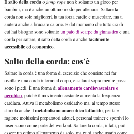
salto della corda
Il
o
jump rope
non è soltanto un gioco per
bambini, ma è anche un ottimo modo per allenarsi. Saltare la
corda non solo migliorerà la tua forza cardio e muscolare, ma ti
aiuterà anche a bruciare calorie. E dal momento che tutto ciò di
cui hai bisogno sono soltanto
un paio di scarpe da ginnastica
e una
facilmente
corda per saltare, il salto della corda è anche
accessibile ed economico
.
Salto della corda: cos’è
Saltare la corda è una forma di esercizio che consiste nel far
oscillare una corda intorno al corpo, e saltarci sopra mentre passa
allenamento cardiovascolare e
sotto i piedi. È una forma di
aerobico
, poiché il movimento costante aumenta la frequenza
cardiaca. Attiva il metabolismo ossidativo ma, al tempo stesso
metabolismo anaerobico lattacido
stimola anche il
, per tale
ragione moltissimi preparatori atletici, personal trainer e sportivi lo
inseriscono come parte del workout. Saltare la corda, infatti, può
essere un ottimo allenamento da solo, ma puoi anche usarlo come