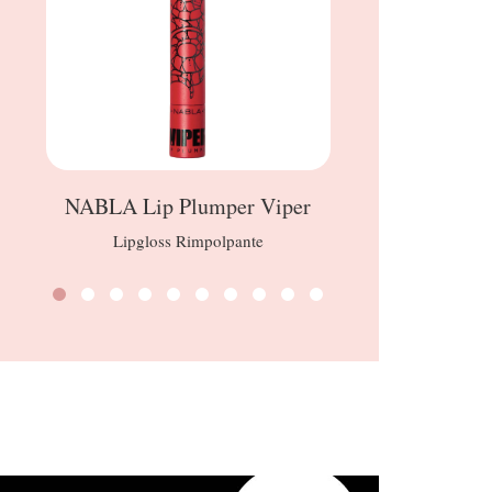
NABLA Lip Plumper Viper
FO
Lipgloss Rimpolpante
Plus thermo-Fac