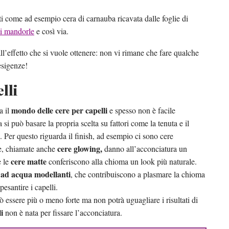
ti come ad esempio cera di carnauba ricavata dalle foglie di
di mandorle
e così via.
ll’effetto che si vuole ottenere: non vi rimane che fare qualche
esigenze!
lli
mondo delle cere per capelli
a il
e spesso non è facile
 si può basare la propria scelta su fattori come la tenuta e il
i. Per questo riguarda il finish, ad esempio ci sono cere
cere glowing,
ime, chiamate anche
danno all’acconciatura un
cere matte
e le
conferiscono alla chioma un look più naturale.
 ad acqua modellanti
, che contribuiscono a plasmare la chioma
santire i capelli.
 essere più o meno forte ma non potrà uguagliare i risultati di
i
non è nata per fissare l’acconciatura.