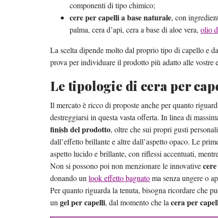
componenti di tipo chimico;
cere per capelli a base naturale
, con ingredien
palma, cera d’api, cera a base di aloe vera,
olio 
La scelta dipende molto dal proprio tipo di capello e da
prova per individuare il prodotto più adatto alle vostre 
Le tipologie di cera per cape
Il mercato è ricco di proposte anche per quanto riguard
destreggiarsi in questa vasta offerta. In linea di massima
finish del prodotto
, oltre che sui propri gusti personal
dall’effetto brillante e altre dall’aspetto opaco. Le pr
aspetto lucido e brillante, con riflessi accentuati, mentr
cere
Non si possono poi non menzionare le innovative
donando un
look effetto bagnato
ma senza ungere o appe
Per quanto riguarda la tenuta, bisogna ricordare che può
gel per capelli
cera per capell
un
, dal momento che la