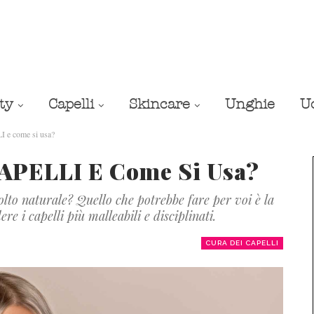
ty
Capelli
Skincare
Unghie
U
 e come si usa?
APELLI E Come Si Usa?
olto naturale? Quello che potrebbe fare per voi è la
e i capelli più malleabili e disciplinati.
CURA DEI CAPELLI