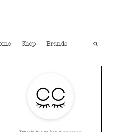
omo
Shop
Brands
Trucchi.tv
è un beauty magazine,