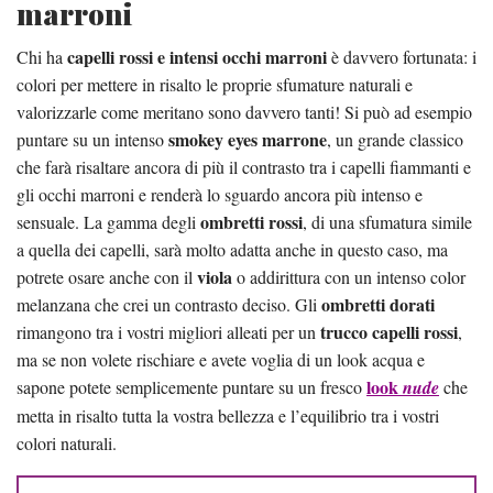
marroni
capelli rossi e intensi occhi marroni
Chi ha
è davvero fortunata: i
colori per mettere in risalto le proprie sfumature naturali e
valorizzarle come meritano sono davvero tanti! Si può ad esempio
smokey eyes marrone
puntare su un intenso
, un grande classico
che farà risaltare ancora di più il contrasto tra i capelli fiammanti e
gli occhi marroni e renderà lo sguardo ancora più intenso e
ombretti rossi
sensuale. La gamma degli
, di una sfumatura simile
a quella dei capelli, sarà molto adatta anche in questo caso, ma
viola
potrete osare anche con il
o addirittura con un intenso color
ombretti dorati
melanzana che crei un contrasto deciso. Gli
trucco capelli rossi
rimangono tra i vostri migliori alleati per un
,
ma se non volete rischiare e avete voglia di un look acqua e
look
sapone potete semplicemente puntare su un fresco
nude
che
metta in risalto tutta la vostra bellezza e l’equilibrio tra i vostri
colori naturali.