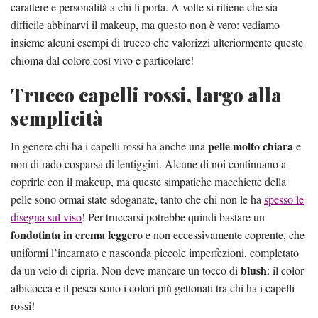
carattere e personalità a chi li porta. A volte si ritiene che sia
difficile abbinarvi il makeup, ma questo non è vero: vediamo
insieme alcuni esempi di trucco che valorizzi ulteriormente queste
chioma dal colore così vivo e particolare!
Trucco capelli rossi, largo alla
semplicità
pelle molto chiara
In genere chi ha i capelli rossi ha anche una
e
non di rado cosparsa di lentiggini. Alcune di noi continuano a
coprirle con il makeup, ma queste simpatiche macchiette della
pelle sono ormai state sdoganate, tanto che chi non le ha
spesso le
disegna sul viso
! Per truccarsi potrebbe quindi bastare un
fondotinta in crema leggero
e non eccessivamente coprente, che
uniformi l’incarnato e nasconda piccole imperfezioni, completato
blush
da un velo di cipria. Non deve mancare un tocco di
: il color
albicocca e il pesca sono i colori più gettonati tra chi ha i capelli
rossi!