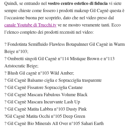
vostro centro estetico di fiducia
Quindi, se entrando nel
vi siete
sempre chieste come fossero i prodotti makeup Gil Cagnè questa è
l’occasione buona per scoprirlo, dato che nel video preso dal
canale Youtube di Trucchi.tv
ve ne mostro veramente tanti. Ecco
l’elenco completo dei prodotti recensiti nel video:
? Fondotinta Semifluido Flawless Botapalnner Gil Cagnè in Warm
Beige n°103;
? Ombretti singoli Gil Cagnè n°114 Mistique Brown e n°113
Aristocratic Beige;
? Blush Gil cagnè n°103 Wild Amber;
? Gil Cagnè Balsamo ciglia e Sopracciglia trasparente
? Gil Cagnè Fissatore Sopracciglia Castane
? Gil Cagnè Mascara Fabulous Volume Black
? Gil Cagnè Mascara Incurvante Lash Up
? Gil Cagnè Matita Labbra n°103 Dusty Pink
?Gil Cagnè Matita Occhi n°105 Deep Green
? Gil Cagnè Bio Minerals All Over n°105 Sahari Earth