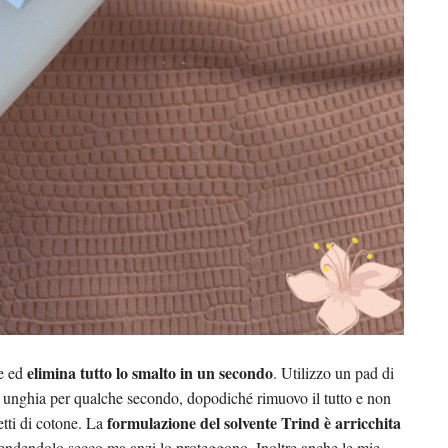
elimina tutto lo smalto in un secondo
te ed
. Utilizzo un pad di
a unghia per qualche secondo, dopodiché rimuovo il tutto e non
formulazione del solvente Trind è arricchita
etti di cotone. La
endendolo secco ma anzi lo proteggono. Inoltre anche le mie