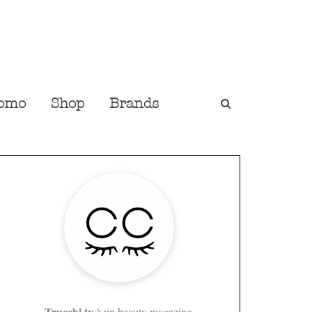
omo
Shop
Brands
Trucchi.tv
è un beauty magazine,