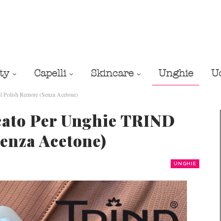
ty
Capelli
Skincare
Unghie
U
l Polish Remore (Senza Acetone)
cato Per Unghie TRIND
Senza Acetone)
UNGHIE