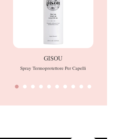
GISOU
Spray Termoprotettore Per Capelli
Deod