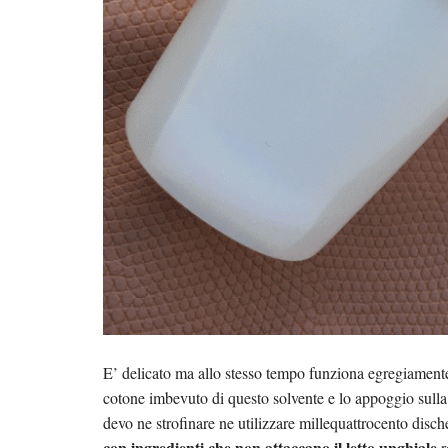
E’ delicato ma allo stesso tempo funziona egregiamen
cotone imbevuto di questo solvente e lo appoggio sull
devo ne strofinare ne utilizzare millequattrocento disch
con ingredienti che non attaccano il letto unghiale
r