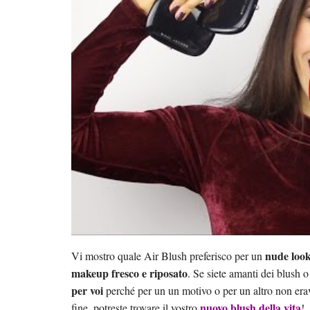
nude loo
Vi mostro quale Air Blush preferisco per un
makeup fresco e riposato
. Se siete amanti dei blush 
per voi
perché per un un motivo o per un altro non erav
nuovo blush della vita
fine, potreste trovare il vostro
!