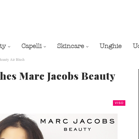
ty
Capelli
Skincare
Unghie
U
Beauty Air Blush
hes Marc Jacobs Beauty
VISO