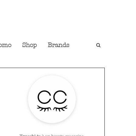
omo
Shop
Brands
Trucchi.tv
è un beauty magazine,