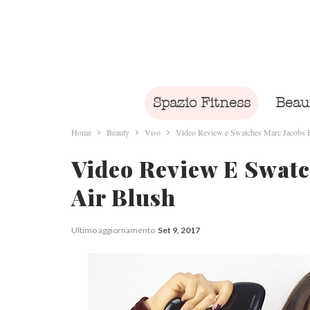
Spazio Fitness
Beau
Home
Beauty
Viso
Video Review e Swatches Marc Jacobs 
Video Review E Swatc
Air Blush
Ultimo aggiornamento
Set 9, 2017