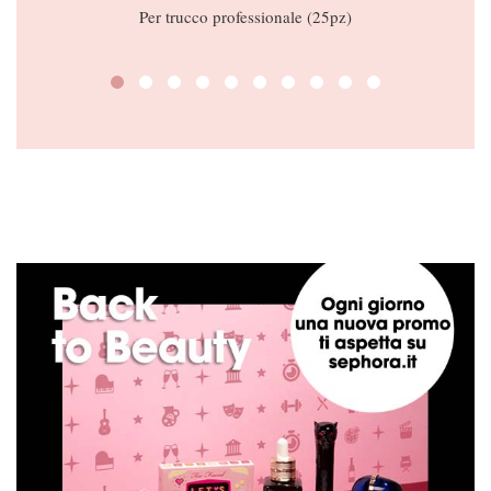
D
Per trucco professionale (25pz)