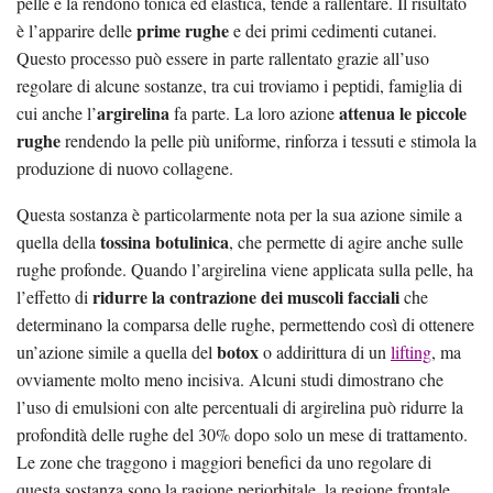
pelle e la rendono tonica ed elastica, tende a rallentare. Il risultato
prime rughe
è l’apparire delle
e dei primi cedimenti cutanei.
Questo processo può essere in parte rallentato grazie all’uso
regolare di alcune sostanze, tra cui troviamo i peptidi, famiglia di
argirelina
attenua le piccole
cui anche l’
fa parte. La loro azione
rughe
rendendo la pelle più uniforme, rinforza i tessuti e stimola la
produzione di nuovo collagene.
Questa sostanza è particolarmente nota per la sua azione simile a
tossina botulinica
quella della
, che permette di agire anche sulle
rughe profonde. Quando l’argirelina viene applicata sulla pelle, ha
ridurre la contrazione dei muscoli facciali
l’effetto di
che
determinano la comparsa delle rughe, permettendo così di ottenere
botox
un’azione simile a quella del
o addirittura di un
lifting
, ma
ovviamente molto meno incisiva. Alcuni studi dimostrano che
l’uso di emulsioni con alte percentuali di argirelina può ridurre la
profondità delle rughe del 30% dopo solo un mese di trattamento.
Le zone che traggono i maggiori benefici da uno regolare di
questa sostanza sono la ragione periorbitale, la regione frontale,