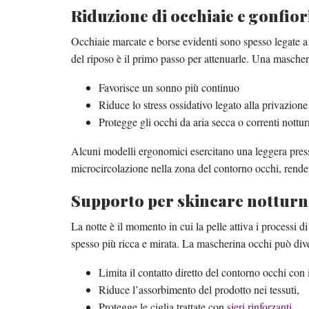
Riduzione di occhiaie e gonfior
Occhiaie marcate e borse evidenti sono spesso legate a 
del riposo è il primo passo per attenuarle. Una mascher
Favorisce un sonno più continuo
Riduce lo stress ossidativo legato alla privazione
Protegge gli occhi da aria secca o correnti nottu
Alcuni modelli ergonomici esercitano una leggera press
microcircolazione nella zona del contorno occhi, rende
Supporto per skincare nottur
La notte è il momento in cui la pelle attiva i processi d
spesso più ricca e mirata. La mascherina occhi può di
Limita il contatto diretto del contorno occhi con 
Riduce l’assorbimento del prodotto nei tessuti,
Protegge le ciglia trattate con
sieri rinforzanti
.