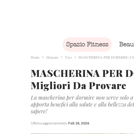
Spazio Fitness
Beau
Home
Skincare
Viso
MASCHERINA PER DORMIRE | I benefi
MASCHERINA PER DOR
Migliori Da Provare
La mascherina per dormire non serve solo a 
apporta benefici alla salute e alla bellezza de
sapere!
Ultimo aggiornamento
Feb 18, 2026