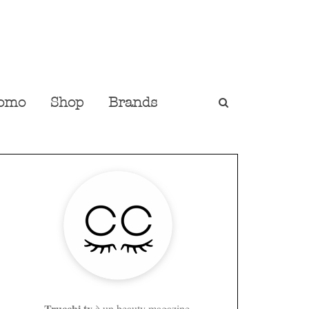
omo
Shop
Brands
Trucchi.tv
è un beauty magazine,