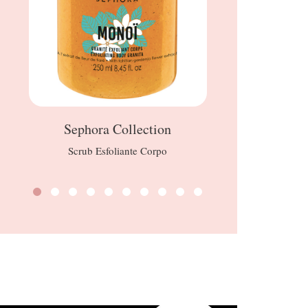
Sephora Collection
HU
Scrub Esfoliante Corpo
Pale