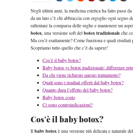
Negli ultimi anni, la medicina estetica ha fatto passi d
da un lato c’è chi abbraccia con orgoglio ogni segno del
rallentare la comparsa delle rughe e mantenere un aspet
botox
botox tradizionale
, una versione soft del
che con
Ma cos’è esattamente? Come funziona e quali risultati 
Scopriamo tutto quello che c’è da sapere!
Cos’è il baby botox?
Baby botox vs botox tradizionale: differenze prin
Da chi viene richiesto questo trattamento?
Quali sono i risultati offerti dal baby botox?
Quanto dura l’effetto del baby botox?
Baby botox costo
Ci sono controindicazioni?
Cos’è il baby botox?
baby botox
Il
è una versione più delicata e naturale del 