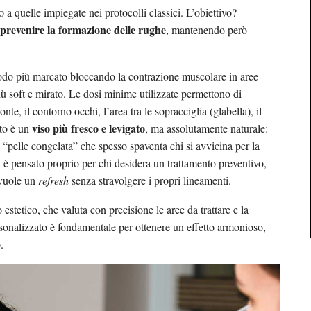
to a quelle impiegate nei protocolli classici. L’obiettivo?
prevenire la formazione delle rughe
, mantenendo però
odo più marcato bloccando la contrazione muscolare in aree
iù soft e mirato. Le dosi minime utilizzate permettono di
te, il contorno occhi, l’area tra le sopracciglia (glabella), il
viso più fresco e levigato
ato è un
, ma assolutamente naturale:
o “pelle congelata” che spesso spaventa chi si avvicina per la
i, è pensato proprio per chi desidera un trattamento preventivo,
 vuole un
refresh
senza stravolgere i propri lineamenti.
 estetico, che valuta con precisione le aree da trattare e la
ersonalizzato è fondamentale per ottenere un effetto armonioso,
.