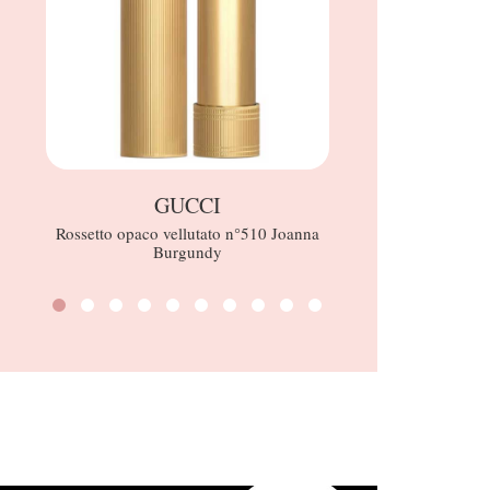
GUCCI
BRIOGEO Don
Rossetto opaco vellutato n°510 Joanna
Kit 
Burgundy