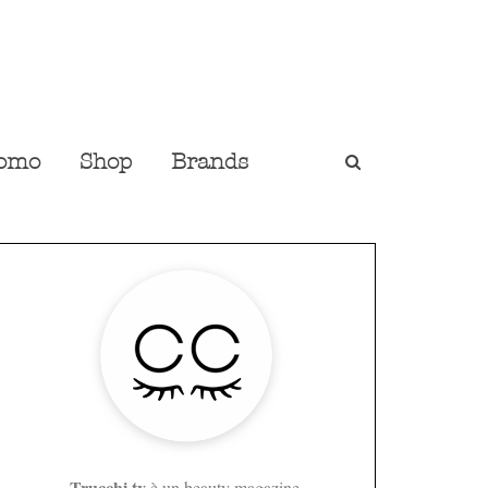
omo
Shop
Brands
Trucchi.tv
è un beauty magazine,