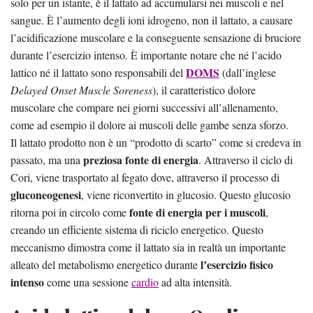
solo per un istante, è il lattato ad accumularsi nei muscoli e nel
sangue. È l’aumento degli ioni idrogeno, non il lattato, a causare
l’acidificazione muscolare e la conseguente sensazione di bruciore
durante l’esercizio intenso. È importante notare che né l’acido
DOMS
lattico né il lattato sono responsabili del
(dall’inglese
Delayed Onset Muscle Soreness
), il caratteristico dolore
muscolare che compare nei giorni successivi all’allenamento,
come ad esempio il dolore ai muscoli delle gambe senza sforzo.
Il lattato prodotto non è un “prodotto di scarto” come si credeva in
preziosa fonte di energia
passato, ma una
. Attraverso il ciclo di
Cori, viene trasportato al fegato dove, attraverso il processo di
gluconeogenesi
, viene riconvertito in glucosio. Questo glucosio
fonte di energia per i muscoli
ritorna poi in circolo come
,
creando un efficiente sistema di riciclo energetico. Questo
meccanismo dimostra come il lattato sia in realtà un importante
l’esercizio fisico
alleato del metabolismo energetico durante
intenso
come una sessione
cardio
ad alta intensità.