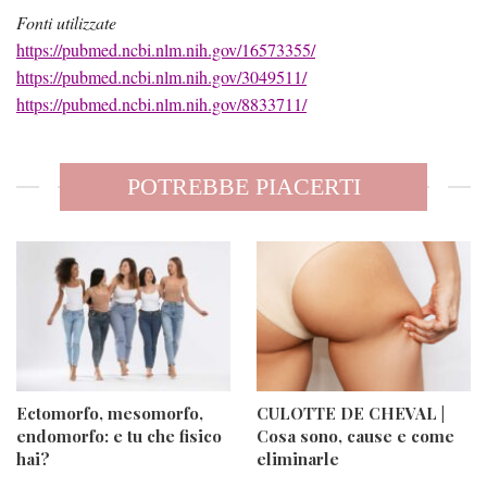
Fonti utilizzate
https://pubmed.ncbi.nlm.nih.gov/16573355/
https://pubmed.ncbi.nlm.nih.gov/3049511/
https://pubmed.ncbi.nlm.nih.gov/8833711/
POTREBBE PIACERTI
Ectomorfo, mesomorfo,
CULOTTE DE CHEVAL |
endomorfo: e tu che fisico
Cosa sono, cause e come
hai?
eliminarle