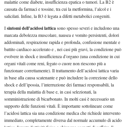
malattie come diabete, insufficienza epatica o tumori. La B2 è
causata da farmaci e tossine, tra cui la metformina, l’alcol e i
salicilati. Infine, la B3 è legata a difetti metabolici congeniti.
sintomi dell’acidosi lattica
I
sono spesso severi e includono una
marcata debolezza muscolare, nausea e vomito persistenti, dolori
addominali, respirazione rapida e profonda, confusione mentale e
battito cardiaco accelerato e , nei casi più gravi, la condizione può
evolvere in shock e insufficienza d’organo (una condizione in cui
organi vitali come reni, fegato o cuore non riescono più a
funzionare correttamente). Il trattamento dell’acidosi lattica varia
in base alla causa scatenante e può includere la correzione dello
shock e dell’ipossia, l’interruzione dei farmaci responsabili, la
terapia della malattia di base e, in casi selezionati, la
somministrazione di bicarbonato. In molti casi è necessario un
supporto delle funzioni vitali. È importante sottolineare come
l’acidosi lattica sia una condizione medica che richiede intervento
immediato, completamente diversa dal normale accumulo di acido