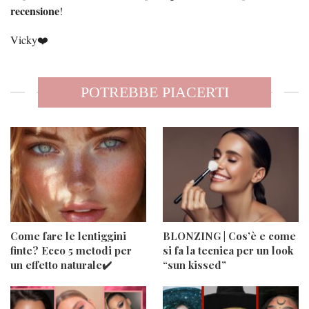
recensione
!
Vicky❤️
POTREBBE PIACERTI
Come fare le lentiggini
BLONZING | Cos’è e come
finte? Ecco 5 metodi per
si fa la tecnica per un look
un effetto naturale✔️
“sun kissed”