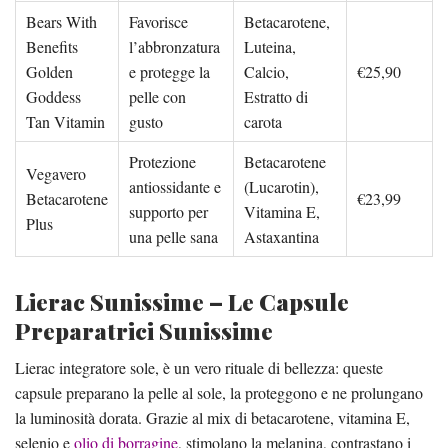
Bears With
Favorisce
Betacarotene,
Benefits
l’abbronzatura
Luteina,
Golden
e protegge la
Calcio,
€25,90
Goddess
pelle con
Estratto di
Tan Vitamin
gusto
carota
Protezione
Betacarotene
Vegavero
antiossidante e
(Lucarotin),
Betacarotene
€23,99
supporto per
Vitamina E,
Plus
una pelle sana
Astaxantina
Lierac Sunissime – Le Capsule
Preparatrici Sunissime
Lierac integratore sole, è un vero rituale di bellezza: queste
capsule preparano la pelle al sole, la proteggono e ne prolungano
la luminosità dorata. Grazie al mix di betacarotene, vitamina E,
selenio e
olio di borragine
, stimolano la melanina, contrastano i