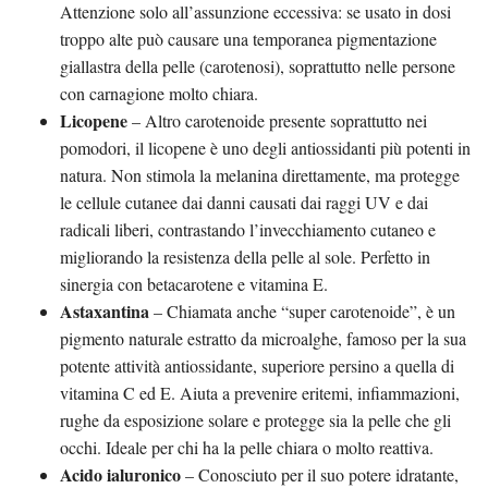
Attenzione solo all’assunzione eccessiva: se usato in dosi
troppo alte può causare una temporanea pigmentazione
giallastra della pelle (carotenosi), soprattutto nelle persone
con carnagione molto chiara.
Licopene
– Altro carotenoide presente soprattutto nei
pomodori, il licopene è uno degli antiossidanti più potenti in
natura. Non stimola la melanina direttamente, ma protegge
le cellule cutanee dai danni causati dai raggi UV e dai
radicali liberi, contrastando l’invecchiamento cutaneo e
migliorando la resistenza della pelle al sole. Perfetto in
sinergia con betacarotene e vitamina E.
Astaxantina
– Chiamata anche “super carotenoide”, è un
pigmento naturale estratto da microalghe, famoso per la sua
potente attività antiossidante, superiore persino a quella di
vitamina C ed E. Aiuta a prevenire eritemi, infiammazioni,
rughe da esposizione solare e protegge sia la pelle che gli
occhi. Ideale per chi ha la pelle chiara o molto reattiva.
Acido ialuronico
– Conosciuto per il suo potere idratante,