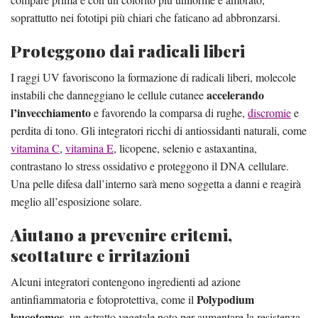
soprattutto nei fototipi più chiari che faticano ad abbronzarsi.
Proteggono dai radicali liberi
I raggi UV favoriscono la formazione di radicali liberi, molecole
accelerando
instabili che danneggiano le cellule cutanee
l’invecchiamento
e favorendo la comparsa di rughe,
discromie
e
perdita di tono. Gli integratori ricchi di antiossidanti naturali, come
vitamina C
,
vitamina E
, licopene, selenio e astaxantina,
contrastano lo stress ossidativo e proteggono il DNA cellulare.
Una pelle difesa dall’interno sarà meno soggetta a danni e reagirà
meglio all’esposizione solare.
Aiutano a prevenire eritemi,
scottature e irritazioni
Alcuni integratori contengono ingredienti ad azione
Polypodium
antinfiammatoria e fotoprotettiva, come il
leucotomos
, un estratto vegetale noto per aumentare la resistenza