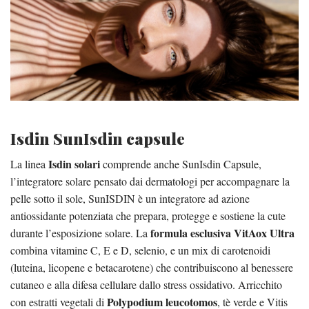
Isdin SunIsdin capsule
Isdin solari
La linea
comprende anche SunIsdin Capsule,
l’integratore solare pensato dai dermatologi per accompagnare la
pelle sotto il sole, SunISDIN è un integratore ad azione
antiossidante potenziata che prepara, protegge e sostiene la cute
formula esclusiva VitAox Ultra
durante l’esposizione solare. La
combina vitamine C, E e D, selenio, e un mix di carotenoidi
(luteina, licopene e betacarotene) che contribuiscono al benessere
cutaneo e alla difesa cellulare dallo stress ossidativo. Arricchito
Polypodium leucotomos
con estratti vegetali di
, tè verde e Vitis