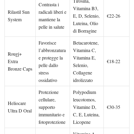
Tirosina,
Contrasta i
Vitamina B3,
Rilastil Sun
radicali liberi e
E, D, Selenio,
€22-26
System
mantiene la
Luteina, Olio
pelle in salute
di Borragine
Favorisce
Betacarotene,
l’abbronzatura
Vitamina C,
Rougj+
e protegge la
Vitamina E,
Extra
€18-22
pelle dallo
Selenio,
Bronze Caps
stress
Collagene
ossidativo
idrolizzato
Protezione
Polypodium
cellulare,
leucotomos,
Heliocare
supporto
Vitamine D,
€30-35
Ultra D Oral
immunitario e
C, E, Luteina,
fotoprotezione
Licopene
Vitamine A,