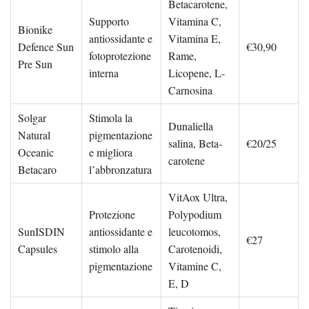
Betacarotene,
Supporto
Vitamina C,
Bionike
antiossidante e
Vitamina E,
Defence Sun
€30,90
fotoprotezione
Rame,
Pre Sun
interna
Licopene, L-
Carnosina
Solgar
Stimola la
Dunaliella
Natural
pigmentazione
salina, Beta-
€20/25
Oceanic
e migliora
carotene
Betacaro
l’abbronzatura
VitAox Ultra,
Protezione
Polypodium
SunISDIN
antiossidante e
leucotomos,
€27
Capsules
stimolo alla
Carotenoidi,
pigmentazione
Vitamine C,
E, D