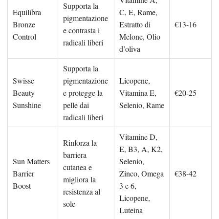
Supporta la
Equilibra
C, E, Rame,
pigmentazione
Bronze
Estratto di
€13-16
e contrasta i
Control
Melone, Olio
radicali liberi
d’oliva
Supporta la
Swisse
pigmentazione
Licopene,
Beauty
e protegge la
Vitamina E,
€20-25
Sunshine
pelle dai
Selenio, Rame
radicali liberi
Vitamine D,
Rinforza la
E, B3, A, K2,
barriera
Sun Matters
Selenio,
cutanea e
Barrier
Zinco, Omega
€38-42
migliora la
Boost
3 e 6,
resistenza al
Licopene,
sole
Luteina