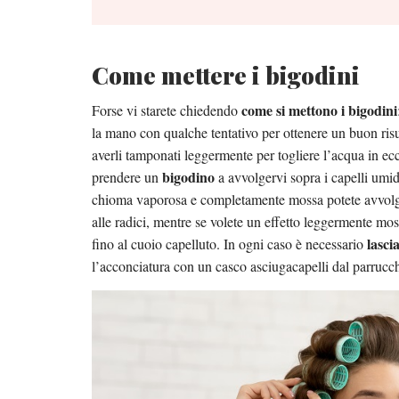
Come mettere i bigodini
come si mettono i bigodini
Forse vi starete chiedendo
la mano con qualche tentativo per ottenere un buon risul
averli tamponati leggermente per togliere l’acqua in ec
bigodino
prendere un
a avvolgervi sopra i capelli umidi
chioma vaporosa e completamente mossa potete avvolgere
alle radici, mentre se volete un effetto leggermente m
lasci
fino al cuoio capelluto. In ogni caso è necessario
l’acconciatura con un casco asciugacapelli dal parrucc