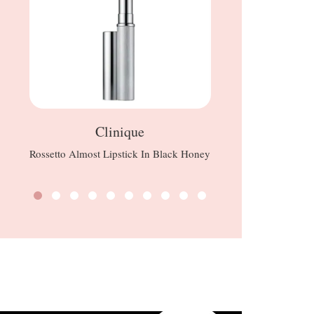
Clinique
Palette N
Rossetto Almost Lipstick In Black Honey