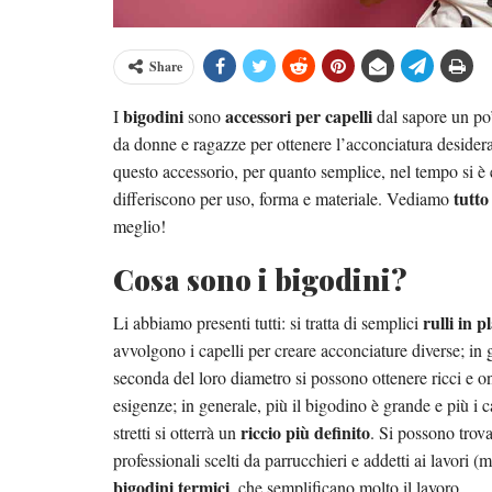
Share
bigodini
accessori per capelli
I
sono
dal sapore un po’
da donne e ragazze per ottenere l’acconciatura deside
questo accessorio, per quanto semplice, nel tempo si è 
tutto
differiscono per uso, forma e materiale. Vediamo
meglio!
Cosa sono i bigodini?
rulli in p
Li abbiamo presenti tutti: si tratta di semplici
avvolgono i capelli per creare acconciature diverse; in
seconda del loro diametro si possono ottenere ricci e ond
esigenze; in generale, più il bigodino è grande e più i c
riccio più definito
stretti si otterrà un
. Si possono trov
professionali scelti da parrucchieri e addetti ai lavori
bigodini termici
, che semplificano molto il lavoro.