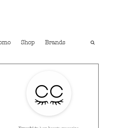
omo
Shop
Brands
Trucchi.tv
è un beauty magazine,