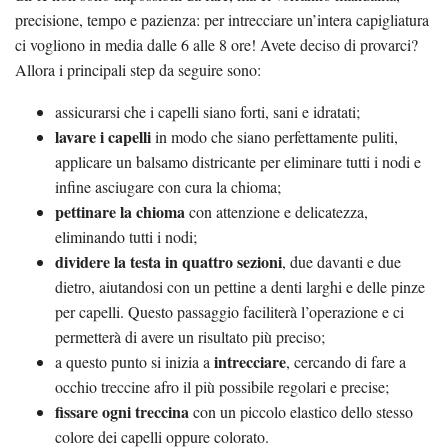
precisione, tempo e pazienza: per intrecciare un’intera capigliatura
ci vogliono in media dalle 6 alle 8 ore! Avete deciso di provarci?
Allora i principali step da seguire sono:
assicurarsi che i capelli siano forti, sani e idratati;
lavare i capelli
in modo che siano perfettamente puliti,
applicare un balsamo districante per eliminare tutti i nodi e
infine asciugare con cura la chioma;
pettinare la chioma
con attenzione e delicatezza,
eliminando tutti i nodi;
dividere la testa in quattro sezioni
, due davanti e due
dietro, aiutandosi con un pettine a denti larghi e delle pinze
per capelli. Questo passaggio faciliterà l’operazione e ci
permetterà di avere un risultato più preciso;
intrecciare
a questo punto si inizia a
, cercando di fare a
occhio treccine afro il più possibile regolari e precise;
fissare ogni treccina
con un piccolo elastico dello stesso
colore dei capelli oppure colorato.