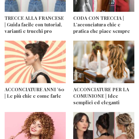
TRECCE ALLA FRANCESE
CODA CON TRECCIA |
| Guida facile con tutorial,
L’acconciatura chic e
varianti e trucchi pro
pratica che piace sempre
ACCONCIATURE ANNI ’60
ACCONCIATURE PER LA
| Le più chic e come farle
COMUNIONE | Idee
semplici ed eleganti