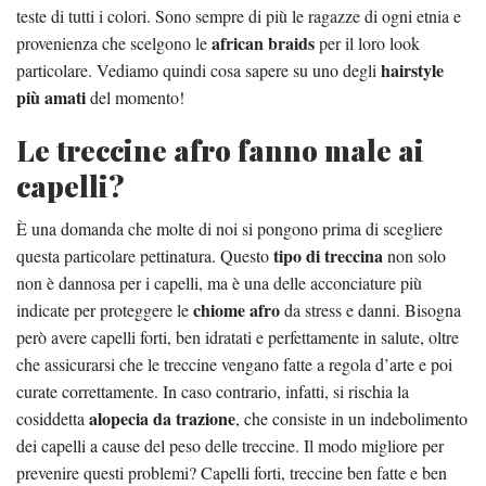
teste di tutti i colori. Sono sempre di più le ragazze di ogni etnia e
african braids
provenienza che scelgono le
per il loro look
hairstyle
particolare. Vediamo quindi cosa sapere su uno degli
più amati
del momento!
Le treccine afro fanno male ai
capelli?
È una domanda che molte di noi si pongono prima di scegliere
tipo di treccina
questa particolare pettinatura. Questo
non solo
non è dannosa per i capelli, ma è una delle acconciature più
chiome afro
indicate per proteggere le
da stress e danni. Bisogna
però avere capelli forti, ben idratati e perfettamente in salute, oltre
che assicurarsi che le treccine vengano fatte a regola d’arte e poi
curate correttamente. In caso contrario, infatti, si rischia la
alopecia da trazione
cosiddetta
, che consiste in un indebolimento
dei capelli a cause del peso delle treccine. Il modo migliore per
prevenire questi problemi? Capelli forti, treccine ben fatte e ben