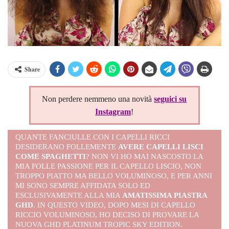
Share
Non perdere nemmeno una novità
seguici su
Instagram
!
QUANTE FANCIULLE CON I CAPELLI RICCI
DESIDERANO FOLLEMENTE
AVERE CAPELLI LISCI
COME SPAGHETTI
? NON VI HO MAI NASCOSTO LA
MIA FOLLE PASSIONE PER IL CAPELLO LISCIO, NON
TROPPO PIATTO MA BELLO VOLUMINOSO, E PER ANNI
MI SONO SEMPRE AFFIDATA SOLO ED
ESCLUSIVAMENTE ALLA MIA
AMATISSIMA PIASTRA
GHD
. IN QUESTO VIDEO, DOPO MESI DI CAPELLO
RICCIO VOLUMINOSO, HO DECISO DI PROVARE LA
NUOVA GHD PLATINUM TROPIC SKY EDITION.