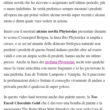
ultime novità che ho ricevuto o acquistato nell’ultimo periodo, più
o meno indefinito. In verità preferisco sempre mostrati i prodotti
all’opera ma qui potrai vedere alcune novità super recenti e alcune
meno e dirmi quale vuoi vedere in azione.
alcune novità Phytorelax
Inizio con il mostrati
presentate durante
lo scorso Cosmoprof Bolgna, la linea Bio Phytorelax si amplia e
cresce, e se sei un’amante della skincare biologica naturale non
perderti i prodotti di questo brand italiano perchè oltre ad essere
validi e con un ampia scelta di prodotti, hanno anche un ottimo
prezzo. Anche la linea dei
profumi Phytorelax
usciti solo qualche
mese fa viene arricchita con nuove fragranze e io ho gia trovato la
mia preferita, Eau de Toilette Lampone e Vaniglia. Se ti piacciono
le profumazioni dolci e fruttate ti consoglio vivamente di andare a
provarla perchè è qualcosa di super goloso.
Too
In questo video haul troverai anche due palette nuove, la
Faced Chocolate Gold
che è davvero una bomba di palette e la
nuovissima The Balm Meet Matt Shmaker che non vedo l’ora di