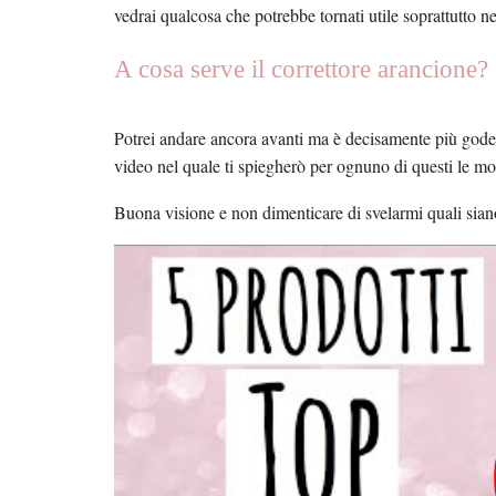
vedrai qualcosa che potrebbe tornati utile soprattutto ne
A cosa serve il correttore arancione?
Potrei andare ancora avanti ma è decisamente più goder
video nel quale ti spiegherò per ognuno di questi le m
Buona visione e non dimenticare di svelarmi quali siano 