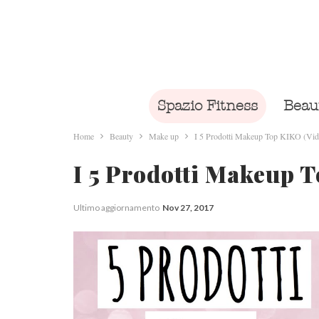
Spazio Fitness
Beau
Home
Beauty
Make up
I 5 Prodotti Makeup Top KIKO (Vid
I 5 Prodotti Makeup 
Ultimo aggiornamento
Nov 27, 2017