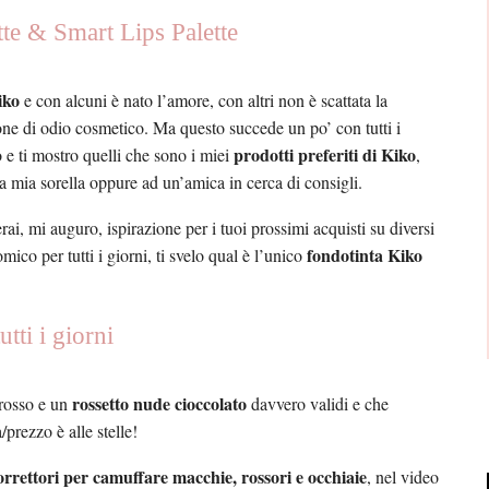
te & Smart Lips Palette
iko
e con alcuni è nato l’amore, con altri non è scattata la
zione di odio cosmetico. Ma questo succede un po’ con tutti i
prodotti preferiti di Kiko
 e ti mostro quelli che sono i miei
,
 a mia sorella oppure ad un’amica in cerca di consigli.
rai, mi auguro, ispirazione per i tuoi prossimi acquisti su diversi
fondotinta Kiko
ico per tutti i giorni, ti svelo qual è l’unico
tti i giorni
rossetto nude cioccolato
 rosso e un
davvero validi e che
prezzo è alle stelle!
orrettori per camuffare macchie, rossori e occhiaie
, nel video