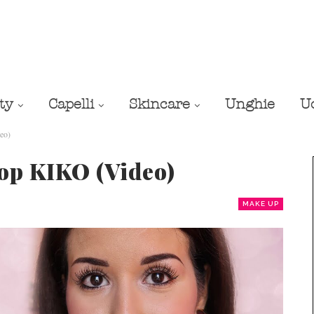
ty
Capelli
Skincare
Unghie
U
eo)
Top KIKO (Video)
MAKE UP