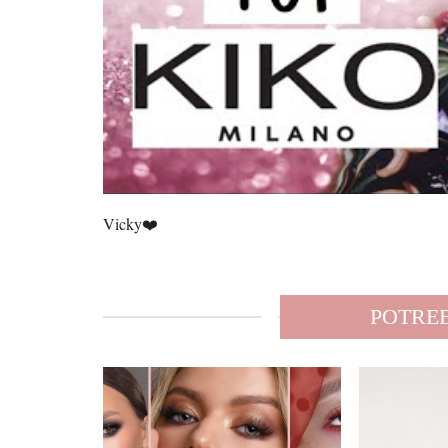
Vicky❤️
POTREB