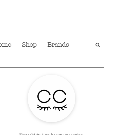
omo
Shop
Brands
Trucchi.tv
è un beauty magazine,