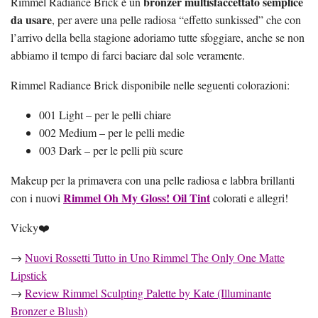
bronzer multisfaccettato semplice
Rimmel Radiance Brick è un
da usare
, per avere una pelle radiosa “effetto sunkissed” che con
l’arrivo della bella stagione adoriamo tutte sfoggiare, anche se non
abbiamo il tempo di farci baciare dal sole veramente.
Rimmel Radiance Brick disponibile nelle seguenti colorazioni:
001 Light – per le pelli chiare
002 Medium – per le pelli medie
003 Dark – per le pelli più scure
Makeup per la primavera con una pelle radiosa e labbra brillanti
Rimmel Oh My Gloss! Oil Tint
con i nuovi
colorati e allegri!
Vicky❤️
→
Nuovi Rossetti Tutto in Uno Rimmel The Only One Matte
Lipstick
→
Review Rimmel Sculpting Palette by Kate (Illuminante
Bronzer e Blush)