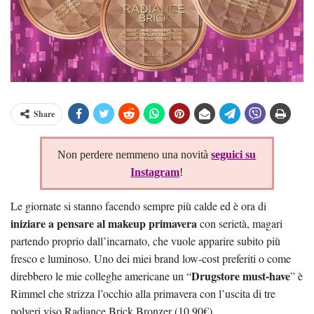
Share
Non perdere nemmeno una novità
seguici su
Instagram
!
Le giornate si stanno facendo sempre più calde ed è ora di
iniziare a pensare al makeup primavera
con serietà, magari
partendo proprio dall’incarnato, che vuole apparire subito più
fresco e luminoso. Uno dei miei brand low-cost preferiti o come
Drugstore must-have
direbbero le mie colleghe americane un “
” è
Rimmel che strizza l’occhio alla primavera con l’uscita di tre
polveri viso Radiance Brick Bronzer (10.90€).