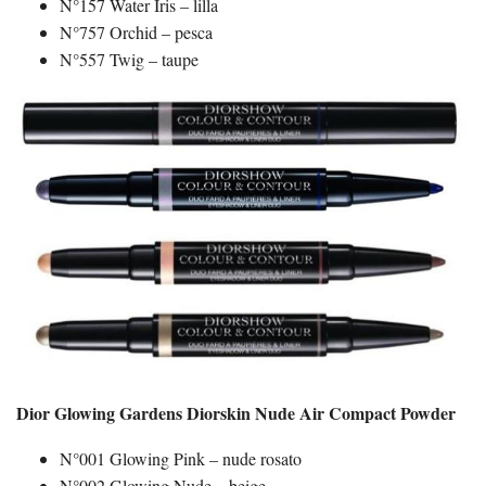
N°157 Water Iris – lilla
N°757 Orchid – pesca
N°557 Twig – taupe
Dior Glowing Gardens Diorskin Nude Air Compact Powder
N°001 Glowing Pink – nude rosato
N°002 Glowing Nude – beige