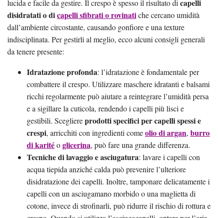
capelli
lucida e facile da gestire. Il crespo è spesso il risultato di
disidratati o di
capelli sfibrati o rovinati
che cercano umidità
dall’ambiente circostante, causando gonfiore e una texture
indisciplinata. Per gestirli al meglio, ecco alcuni consigli generali
da tenere presente:
Idratazione profonda
: l’idratazione è fondamentale per
combattere il crespo. Utilizzare maschere idratanti e balsami
ricchi regolarmente può aiutare a reintegrare l’umidità persa
e a sigillare la cuticola, rendendo i capelli più lisci e
prodotti specifici per capelli spessi e
gestibili. Scegliere
crespi
olio di argan
burro
, arricchiti con ingredienti come
,
di karité
glicerina
o
, può fare una grande differenza.
Tecniche di lavaggio e asciugatura
: lavare i capelli con
acqua tiepida anziché calda può prevenire l’ulteriore
disidratazione dei capelli. Inoltre, tamponare delicatamente i
capelli con un asciugamano morbido o una maglietta di
cotone, invece di strofinarli, può ridurre il rischio di rottura e
crespo. Quando si utilizza l’asciugacapelli, optare per l’aria