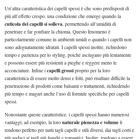
Un’altra caratteristica dei capelli spessi è che sono predisposti di
più all’effetto crespo, una condizione che emerge quando la
cuticola dei capelli si solleva
, permettendo all’umidità di
penetrare e far gonfiare la chioma. Questo fenomeno è
particolarmente comune in ambienti umidi o quando i capelli non
sono adeguatamente idratati. I capelli spessi inoltre, richiedono
tempo e pazienza per lo styling, poiché asciugano più lentamente
e possono essere più resistenti a pieghe e reggere meno le
capelli grossi
acconciature. Infine i
proprio per la loro
caratteristica di essere molto densi e folti, può risultare difficile la
penetrazione di prodotti come balsami o trattamenti, richiedendo
più tempo e magari anche l’uso di formule specifiche per capelli
spessi.
Nonostante queste caratteristice, i capelli spessi hanno numerosi
naturale pienezza e volume
vantaggi; ad esempio, la loro
li
rendono perfetto per tanti tagli capelli e stili diversi, dai tagli corti e
più audaci ai tagli più lunghi e romantici. Inoltre, tendono a essere