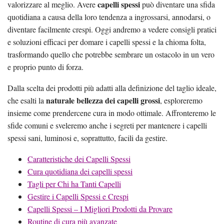
capelli spessi
valorizzare al meglio. Avere
può diventare una sfida
quotidiana a causa della loro tendenza a ingrossarsi, annodarsi, o
diventare facilmente crespi. Oggi andremo a vedere consigli pratici
e soluzioni efficaci per domare i capelli spessi e la chioma folta,
trasformando quello che potrebbe sembrare un ostacolo in un vero
e proprio punto di forza.
Dalla scelta dei prodotti più adatti alla definizione del taglio ideale,
naturale bellezza dei capelli grossi
che esalti la
, esploreremo
insieme come prendercene cura in modo ottimale. Affronteremo le
sfide comuni e sveleremo anche i segreti per mantenere i capelli
spessi sani, luminosi e, soprattutto, facili da gestire.
Caratteristiche dei Capelli Spessi
Cura quotidiana dei capelli spessi
Tagli per Chi ha Tanti Capelli
Gestire i Capelli Spessi e Crespi
Capelli Spessi – I Migliori Prodotti da Provare
Routine di cura più avanzate