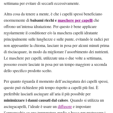
settimana per evitare di seccarli eccessivamente.
Altra cosa da tenere a mente, è che i capelli spessi beneficiano
balsami ricchi e
maschere per capelli
enormemente di
che
offrono un’intensa idratazione. Per questo è bene applicare
regolarmente il conditioner e/o la maschera capelli idratante
principalmente sulle lunghezze e sulle punte, evitando le radici per
non appesantire la chioma, lasciare in posa per alcuni minuti prima
di risciacquare, in modo da migliorare l’assorbimento dei nutrienti.
Le maschere per capelli, utilizzate una o due volte a settimana,
possono essere lasciate in posa per un tempo maggiore a seconda
dello specifico prodotto scelto.
Per quanto riguarda il momento dell’asciugatura dei capelli spessi,
questo può richiedere più tempo rispetto a capelli più fini. È
preferibile lasciarli asciugare all’aria il più possibile per
minimizzare i danni causati dal calore
. Quando si utilizza un
asciugacapelli, l’ideale è usare un
diffusore
e impostare
l’apparecchio su una temperatura media o bassa per proteggere i