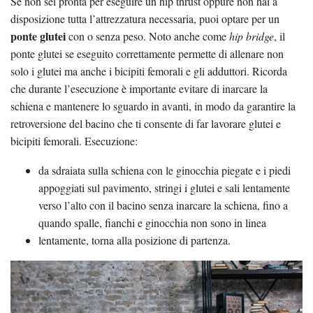
Se non sei pronta per eseguire un hip thrust oppure non hai a
disposizione tutta l’attrezzatura necessaria, puoi optare per un
ponte glutei
con o senza peso. Noto anche come
hip bridge
, il
ponte glutei se eseguito correttamente permette di allenare non
solo i glutei ma anche i bicipiti femorali e gli adduttori. Ricorda
che durante l’esecuzione è importante evitare di inarcare la
schiena e mantenere lo sguardo in avanti, in modo da garantire la
retroversione del bacino che ti consente di far lavorare glutei e
bicipiti femorali. Esecuzione:
da sdraiata sulla schiena con le ginocchia piegate e i piedi
appoggiati sul pavimento, stringi i glutei e sali lentamente
verso l’alto con il bacino senza inarcare la schiena, fino a
quando spalle, fianchi e ginocchia non sono in linea
lentamente, torna alla posizione di partenza.