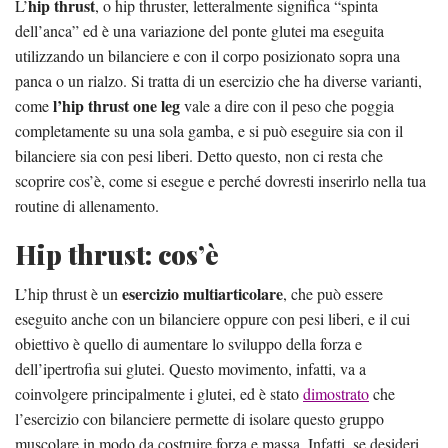
hip thrust
L’
, o hip thruster, letteralmente significa “spinta
dell’anca” ed è una variazione del ponte glutei ma eseguita
utilizzando un bilanciere e con il corpo posizionato sopra una
panca o un rialzo. Si tratta di un esercizio che ha diverse varianti,
l’hip thrust one leg
come
vale a dire con il peso che poggia
completamente su una sola gamba, e si può eseguire sia con il
bilanciere sia con pesi liberi. Detto questo, non ci resta che
scoprire cos’è, come si esegue e perché dovresti inserirlo nella tua
routine di allenamento.
Hip thrust: cos’è
esercizio multiarticolare
L’hip thrust è un
, che può essere
eseguito anche con un bilanciere oppure con pesi liberi, e il cui
obiettivo è quello di aumentare lo sviluppo della forza e
dell’ipertrofia sui glutei. Questo movimento, infatti, va a
coinvolgere principalmente i glutei, ed è stato
dimostrato
che
l’esercizio con bilanciere permette di isolare questo gruppo
muscolare in modo da costruire forza e massa. Infatti, se desideri