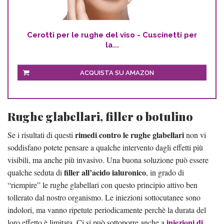
Cerotti per le rughe del viso - Cuscinetti per
la...
ACQUISTA SU AMAZON
Rughe glabellari, filler o botulino
rimedi contro le rughe glabellari
Se i risultati di questi
non vi
soddisfano potete pensare a qualche intervento dagli effetti più
visibili, ma anche più invasivo. Una buona soluzione può essere
filler all’acido ialuronico
qualche seduta di
, in grado di
“riempire” le rughe glabellari con questo principio attivo ben
tollerato dal nostro organismo. Le iniezioni sottocutanee sono
indolori, ma vanno ripetute periodicamente perchè la durata del
iniezioni di
loro effetto è limitata. Ci si può sottoporre anche a