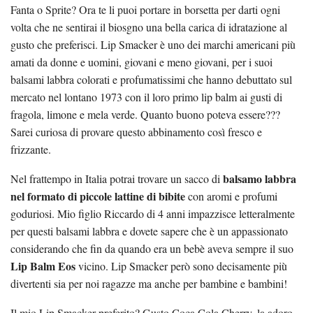
Fanta o Sprite? Ora te li puoi portare in borsetta per darti ogni
volta che ne sentirai il biosgno una bella carica di idratazione al
gusto che preferisci. Lip Smacker è uno dei marchi americani più
amati da donne e uomini, giovani e meno giovani, per i suoi
balsami labbra colorati e profumatissimi che hanno debuttato sul
mercato nel lontano 1973 con il loro primo lip balm ai gusti di
fragola, limone e mela verde. Quanto buono poteva essere???
Sarei curiosa di provare questo abbinamento così fresco e
frizzante.
balsamo labbra
Nel frattempo in Italia potrai trovare un sacco di
nel formato di piccole lattine di bibite
con aromi e profumi
goduriosi. Mio figlio Riccardo di 4 anni impazzisce letteralmente
per questi balsami labbra e dovete sapere che è un appassionato
considerando che fin da quando era un bebè aveva sempre il suo
Lip Balm Eos
vicino. Lip Smacker però sono decisamente più
divertenti sia per noi ragazze ma anche per bambine e bambini!
Il mio Lip Smacker preferito? Gusto Coca Cola Cherry, la adoro