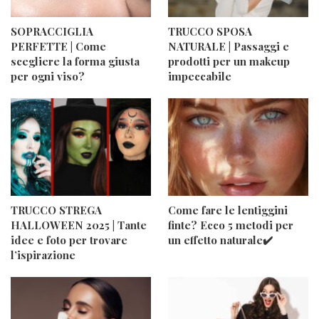
SOPRACCIGLIA
TRUCCO SPOSA
PERFETTE | Come
NATURALE | Passaggi e
scegliere la forma giusta
prodotti per un makeup
per ogni viso?
impeccabile
TRUCCO STREGA
Come fare le lentiggini
HALLOWEEN 2025 | Tante
finte? Ecco 5 metodi per
idee e foto per trovare
un effetto naturale✔️
l’ispirazione