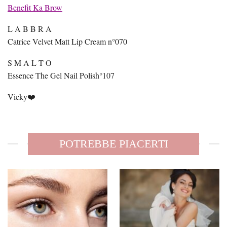
Benefit Ka Brow
L A B B R A
Catrice Velvet Matt Lip Cream n°070
S M A L T O
Essence The Gel Nail Polish°107
Vicky❤️
POTREBBE PIACERTI