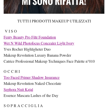
TUTTI I PRODOTTI MAKEUP UTILIZZATI
V I S O
Fenty Beauty Pro Filtr Foundation
Wet N Wild Photofocus Concealer Light Ivory
Yves Rocher Highligheter Duo
Makeup Revolution Luxury Banana Powder
Catrice Professional Makeup Techniques Face Palette n°010
O C C H I
Too Faced Primer Shadow Insurance
Makeup Revolution Naked Chocolate
Sephora Nuit Kajal
Essence Mascara Lashes of the Day
S O P R A C C I G L I A