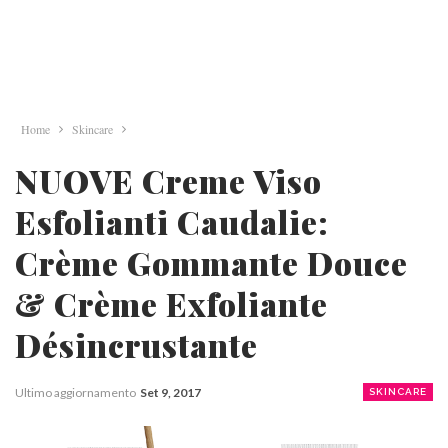
Home
Skincare
NUOVE Creme Viso
Esfolianti Caudalie:
Crème Gommante Douce
& Crème Exfoliante
Désincrustante
Ultimo aggiornamento
Set 9, 2017
SKINCARE