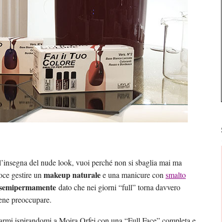
ll’insegna del nude look, vuoi perché non si sbaglia mai ma
makeup naturale
loce gestire un
e una manicure con
smalto
semipermamente
dato che nei giorni “full” torna davvero
ene preoccupare.
ccarmi ispirandomi a Moira Orfei con una “Full Face” completa e