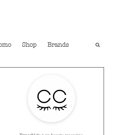
omo
Shop
Brands
Trucchi.tv
è un beauty magazine,