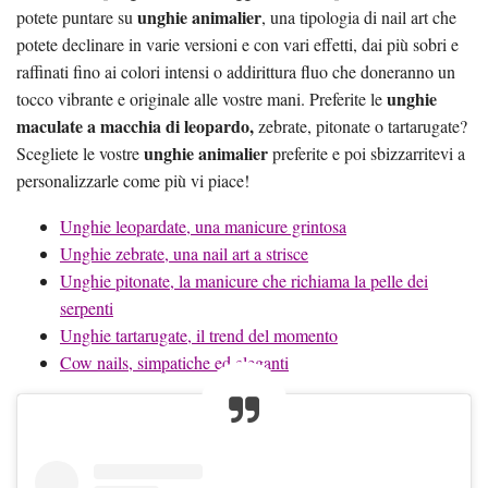
unghie animalier
potete puntare su
, una tipologia di nail art che
potete declinare in varie versioni e con vari effetti, dai più sobri e
raffinati fino ai colori intensi o addirittura fluo che doneranno un
unghie
tocco vibrante e originale alle vostre mani. Preferite le
maculate a macchia di leopardo,
zebrate, pitonate o tartarugate?
unghie animalier
Scegliete le vostre
preferite e poi sbizzarritevi a
personalizzarle come più vi piace!
Unghie leopardate, una manicure grintosa
Unghie zebrate, una nail art a strisce
Unghie pitonate, la manicure che richiama la pelle dei
serpenti
Unghie tartarugate, il trend del momento
Cow nails, simpatiche ed eleganti