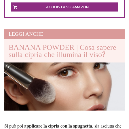
ACQUISTA SU AMAZON
LEGGI ANCHE
BANANA POWDER | Cosa sapere
sulla cipria che illumina il viso?
applicare la cipria con la spugnetta
Si può poi
, sia asciutta che