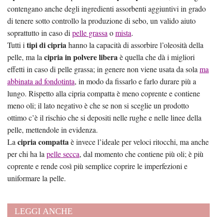
contengano anche degli ingredienti assorbenti aggiuntivi in grado
di tenere sotto controllo la produzione di sebo, un valido aiuto
soprattutto in caso di
pelle grassa
o
mista
.
tipi di cipria
Tutti i
hanno la capacità di assorbire l’oleosità della
cipria in polvere libera
pelle, ma la
è quella che dà i migliori
effetti in caso di pelle grassa; in genere non viene usata da sola
ma
abbinata ad fondotinta
, in modo da fissarlo e farlo durare più a
lungo. Rispetto alla cipria compatta è meno coprente e contiene
meno oli; il lato negativo è che se non si sceglie un prodotto
ottimo c’è il rischio che si depositi nelle rughe e nelle linee della
pelle, mettendole in evidenza.
cipria compatta
La
è invece l’ideale per veloci ritocchi, ma anche
per chi ha la
pelle secca
, dal momento che contiene più oli; è più
coprente e rende così più semplice coprire le imperfezioni e
uniformare la pelle.
LEGGI ANCHE