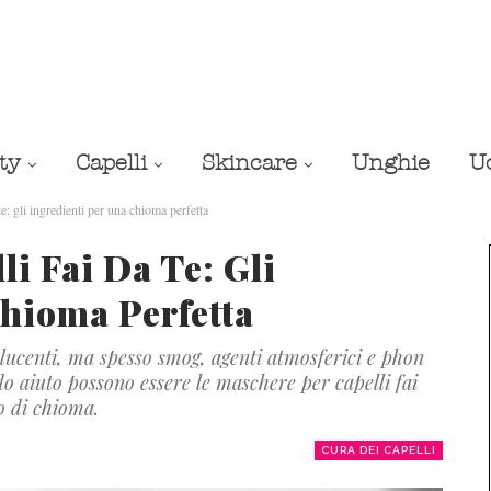
ty
Capelli
Skincare
Unghie
U
te: gli ingredienti per una chioma perfetta
li Fai Da Te: Gli
Chioma Perfetta
e lucenti, ma spesso smog, agenti atmosferici e phon
o aiuto possono essere le maschere per capelli fai
o di chioma.
CURA DEI CAPELLI