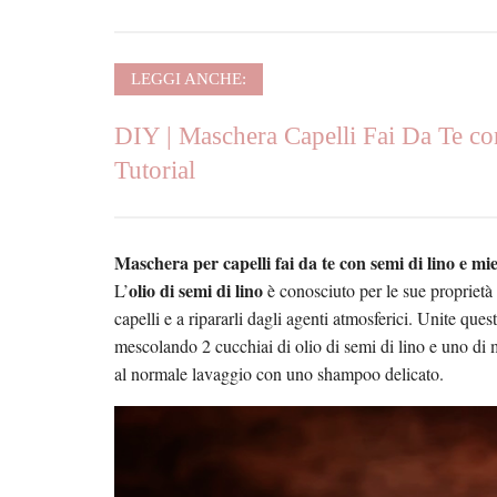
LEGGI ANCHE:
DIY | Maschera Capelli Fai Da Te co
Tutorial
Maschera per capelli fai da te con semi di lino e mie
olio di semi di lino
L’
è conosciuto per le sue proprietà n
capelli e a ripararli dagli agenti atmosferici. Unite que
mescolando 2 cucchiai di olio di semi di lino e uno di
al normale lavaggio con uno shampoo delicato.