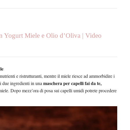
n Yogurt Miele e Olio d’Oliva | Video
le
utrienti e ristrutturanti, mentre il miele riesce ad ammorbidire i
maschera per capelli fai da te,
sti due ingredienti in una
 miele. Dopo mezz’ora di posa sui capelli umidi potrete procedere