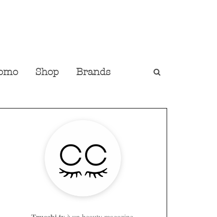
omo
Shop
Brands
Trucchi.tv
è un beauty magazine,