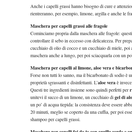
Anche i capelli grassi hanno bisogno di cure e attenzioni
rientreranno, per esempio, limone, argilla e anche le fr
Maschera per capelli grassi alle fragole
Cominciamo propria dalla maschera alle fragole: questi de
controllare il sebo in eccesso con delicatezza. Per prep
cucchiaio di olio di cocco e un cucchiaio di miele, poi 
maschera anche a lungo, per poi sciacquarla con un po’
Maschera per capelli al limone, aloe vera e bicarbo
Forse non tutti lo sanno, ma il bicarbonato di sodio è
aloe vera
proprietà sgrassanti e disinfettanti. L’
è invece
r
Questi tre ingredienti insieme sono quindi perfetti per
gel di al
unitevi il succo di un limone, un cucchiaio di
un po’ di acqua tiepida: la consistenza deve essere abb
20 minuti, meglio se coperto da una cuffia, per poi ess
shampoo per capelli grassi.
Maschera per capelli fai da te con argilla verde e a