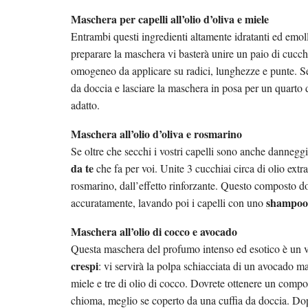
Maschera per capelli all’olio d’oliva e miele
Entrambi questi ingredienti altamente idratanti ed emoll
preparare la maschera vi basterà unire un paio di cucch
omogeneo da applicare su radici, lunghezze e punte. Se 
da doccia e lasciare la maschera in posa per un quarto 
adatto.
Maschera all’olio d’oliva e rosmarino
Se oltre che secchi i vostri capelli sono anche danneggi
da te
che fa per voi. Unite 3 cucchiai circa di olio extr
rosmarino, dall’effetto rinforzante. Questo composto dov
shampoo 
accuratamente, lavando poi i capelli con uno
Maschera all’olio di cocco e avocado
Questa maschera del profumo intenso ed esotico è un 
crespi
: vi servirà la polpa schiacciata di un avocado ma
miele e tre di olio di cocco. Dovrete ottenere un comp
chioma, meglio se coperto da una cuffia da doccia. Dopo