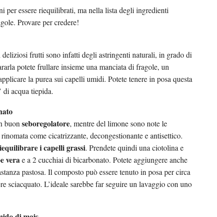
 per essere riequilibrati, ma nella lista degli ingredienti
agole. Provare per credere!
liziosi frutti sono infatti degli astringenti naturali, in grado di
ararla potete frullare insieme una manciata di fragole, un
applicare la purea sui capelli umidi. Potete tenere in posa questa
 di acqua tiepida.
nato
seboregolatore
 un buon
, mentre del limone sono note le
 rinomata come cicatrizzante, decongestionante e antisettico.
iequilibrare i capelli grassi
. Prendete quindi una ciotolina e
oe vera
e a 2 cucchiai di bicarbonato. Potete aggiungere anche
astanza pastosa. Il composto può essere tenuto in posa per circa
ere sciacquato. L’ideale sarebbe far seguire un lavaggio con uno
mido di mais