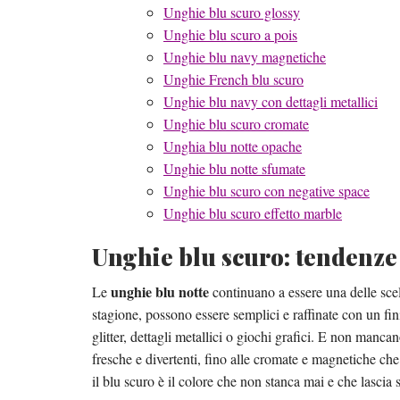
Unghie blu scuro glossy
Unghie blu scuro a pois
Unghie blu navy magnetiche
Unghie French blu scuro
Unghie blu navy con dettagli metallici
Unghie blu scuro cromate
Unghia blu notte opache
Unghie blu notte sfumate
Unghie blu scuro con negative space
Unghie blu scuro effetto marble
Unghie blu scuro: tendenze 
unghie blu notte
Le
continuano a essere una delle scel
stagione, possono essere semplici e raffinate con un fi
glitter, dettagli metallici o giochi grafici. E non manc
fresche e divertenti, fino alle cromate e magnetiche che r
il blu scuro è il colore che non stanca mai e che lascia s