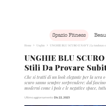
Spazio Fitness
Beau
Home
Unghie
UNGHIE BLU SCURO E NAVY | Le tendenze e sti
UNGHIE BLU SCURO E
Stili Da Provare Subi
Che si tratti di un look elegante per la sera 
scuro sanno sempre sorprendere: dal fascino 
moderni come i pois e le negative space, tutte
Ultimo aggiornamento
Dic 22, 2025