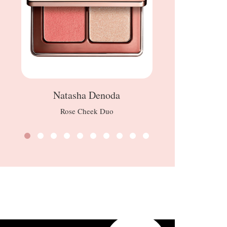
Natasha Denoda
FO
Rose Cheek Duo
Plus thermo-Fac