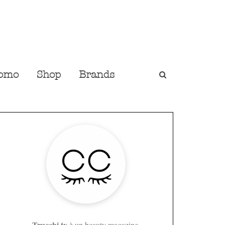
omo
Shop
Brands
Trucchi.tv
è un beauty magazine,