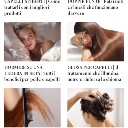
CAPELLI SFIBRATI | Come
DOPPIE PUNTE | Falsi miti
trattarli con i migliori
e rimedi che funzionano
prodotti
davvero
DORMIRE SU UNA
GLOSS PER CAPELLI | Il
FEDERA IN SETA | Tutti i
trattamento che illumina,
benefici per pelle e capelli
nutre e rinforza la chioma