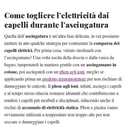
Come togliere l’elettricità dai
capelli durante l’asciugatura
asciugatura
Quella dell’
è un’altra fase delicata, in cui possiamo
comparsa dei
mettere in atto qualche strategia per contrastare la
capelli elettrici.
Per prima cosa, vietato strofinarli con
l’asciugamano! Una volta uscita della doccia o dalla vasca da
asciugamano in
bagno, tamponateli in maniera gentile con un
cotone,
poi asciugateli con un
phon agli ioni
, meglio se
applicando prima un
prodotto termoprotettore
per non rischiare di
phon agli ioni
danneggiare le cuticole. Il
, infatti, asciuga i capelli
e al tempo stesso rilascia sostanze idratanti che contribuiscono a
rendere i capelli più morbidi e disciplinati, riducendo anche il
accumulo di elettricità statica
rischio di
. Phon e piastra vanno
ovviamente utilizzati a temperature non troppo alte per non
seccare o danneggiare i capelli.