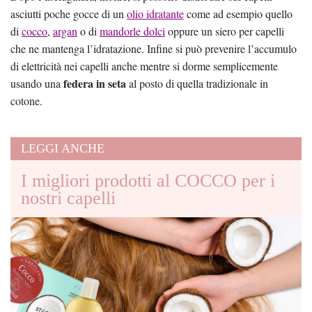
asciutti poche gocce di un
olio idratante
come ad esempio quello
di
cocco
,
argan
o di
mandorle dolci
oppure un siero per capelli
che ne mantenga l’idratazione. Infine si può prevenire l’accumulo
di elettricità nei capelli anche mentre si dorme semplicemente
federa in seta
usando una
al posto di quella tradizionale in
cotone.
LEGGI ANCHE
I migliori prodotti al COCCO per i
nostri capelli