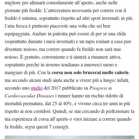
migliore per allenarti comodamente all’aperto, anche nelle
giornate più fredde. L’attrezzatura necessaria per correre con il
freddo è minima, soprattutto rispetto ad altri sport invernali; in più,
l’aria fresca è piuttosto piacevole una volta che sei ben
equipaggiata. Andare in palestra può essere di per sé una sfida
(soprattutto durante i mesi invernali) e un tapis roulant a casa può
diventare noioso, ma correre quando fa freddo non sarà mai
noioso. È gratuito, conveniente e ti aiuterà a rimanere attiva,
soprattutto perché in inverno tendiamo a muoverci meno e
corsa non solo brucerai molte calorie
mangiare di più. Con la
,
ma secondo alcuni studi aiuta anche a vivere più a lungo; infatti,
secondo uno
studio
del 2017 pubblicato su
Progress in
Cardiovascular Diseases
i runner hanno un rischio ridotto di
mortalità prematura, dal 25 al 40%, e vivono circa tre anni in più
rispetto ai non corridori. Quindi, se stai cercando di perfezionare la
tua esperienza di corsa all’aperto o vuoi iniziare a correre quando
fa freddo, segui questi 7 consigli.