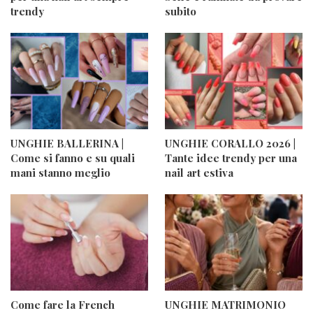
trendy
subito
UNGHIE BALLERINA |
UNGHIE CORALLO 2026 |
Come si fanno e su quali
Tante idee trendy per una
mani stanno meglio
nail art estiva
Come fare la French
UNGHIE MATRIMONIO