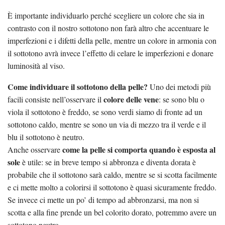
È importante individuarlo perché scegliere un colore che sia in
contrasto con il nostro sottotono non farà altro che accentuare le
imperfezioni e i difetti della pelle, mentre un colore in armonia con
il sottotono avrà invece l’effetto di celare le imperfezioni e donare
luminosità al viso.
Come individuare il sottotono della pelle?
Uno dei metodi più
colore delle vene
facili consiste nell’osservare il
: se sono blu o
viola il sottotono è freddo, se sono verdi siamo di fronte ad un
sottotono caldo, mentre se sono un via di mezzo tra il verde e il
blu il sottotono è neutro.
come la pelle si comporta quando è esposta al
Anche osservare
sole
è utile: se in breve tempo si abbronza e diventa dorata è
probabile che il sottotono sarà caldo, mentre se si scotta facilmente
e ci mette molto a colorirsi il sottotono è quasi sicuramente freddo.
Se invece ci mette un po’ di tempo ad abbronzarsi, ma non si
scotta e alla fine prende un bel colorito dorato, potremmo avere un
sottotono neutro.