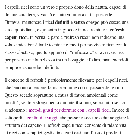
I capelli ricci sono un vero e proprio dono della natura, capaci di
donare carattere, vivacità e tanto volume a chi li possiede.
ricci definiti e senza crespo
Tuttavia, mantenere i
può essere una
refresh
sfida quotidiana, e qui entra in gioco e in nostro aiuto il
capelli ricci.
In verità le parole “refresh ricci” non indicano una
sola tecnica bensì tante tecniche e modi per ravvivare ricci con lo
stesso obiettivo, quello appunto di “rinfrescare” e ravvivare ricci
per preservarne la bellezza tra un lavaggio e l’altro, mantenendoli
sempre elastici e ben definiti.
Il concetto di refresh è particolarmente rilevante per i capelli ricci,
che tendono a perdere forma e volume con il passare dei giorni.
Questo accade soprattutto a causa di fattori ambientali come
umidità, vento e sfregamento durante il sonno, soprattutto se non
si adottano i
metodi giusti per dormire con i capelli ricci
. Invece di
sottoporli a
continui lavaggi
, che possono seccare e danneggiare la
struttura del capello, il refresh capelli ricci consente di ridare vita
ai ricci con semplici gesti e in alcuni casi con l’uso di prodotti