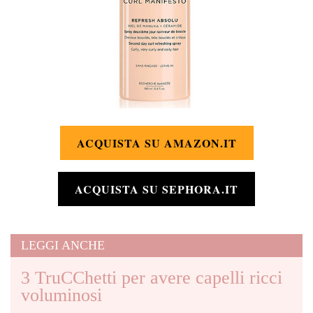
ACQUISTA SU AMAZON.IT
ACQUISTA SU SEPHORA.IT
LEGGI ANCHE
3 TruCChetti per avere capelli ricci
voluminosi