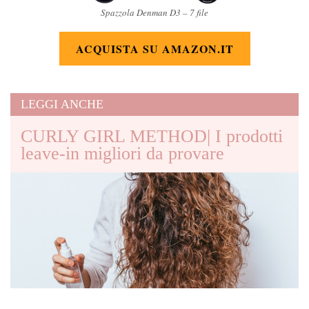
Spazzola Denman D3 – 7 file
ACQUISTA SU AMAZON.IT
LEGGI ANCHE
CURLY GIRL METHOD| I prodotti
leave-in migliori da provare