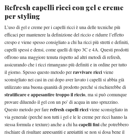
Refresh capelli ricci con gel e creme
per styling
L’uso di gel e creme per i capelli ricci è una delle tecniche più
efficaci per mantenere la definizione del riccio e ridurre l’effetto
crespo e viene spesso consigliato a chi ha ricci più stretti e definiti,
capelli spessi e densi, come quelli di tipo 3C e 4A. Questi prodotti
offrono una maggiore tenuta rispetto ad altri metodi di refresh,
assicurando che i ricci rimangano più definiti e in ordine per tutto
ravvivare ricci
il giorno. Spesso questo metodo per
viene
sconsigliato nei casi in cui dopo aver lavato i capelli si abbia già
utilizzato una buona quanità di prodotto perché si rischierebbe di
stratificare e appesantire troppo il riccio
, ma si può comunque
provare diluendo il gel con un po’ di acqua in uno spruzzino.
refresh capelli ricci
Questo metodo per fare
viene sconsigliato in
via generale (perché non tutti i gel e le le creme per ricci hanno la
capelli fini
stessa formula e texture) anche a chi ha
che potrebbero
rischiare di risultare appesantiti e appiattiti se non si dosa bene il