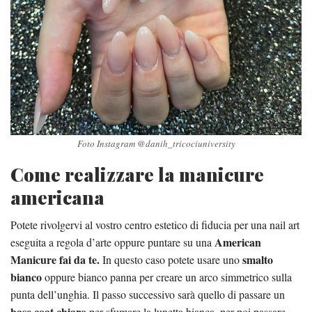
Foto Instagram @danih_tricociuniversity
Come realizzare la manicure
americana
Potete rivolgervi al vostro centro estetico di fiducia per una nail art
American
eseguita a regola d’arte oppure puntare su una
Manicure fai da te.
smalto
In questo caso potete usare uno
bianco
oppure bianco panna per creare un arco simmetrico sulla
punta dell’unghia. Il passo successivo sarà quello di passare un
base coat chiaro
per sfumare la lunetta bianca, per poi passare