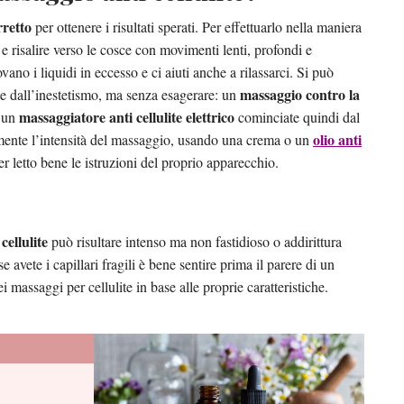
rretto
per ottenere i risultati sperati. Per effettuarlo nella maniera
, e risalire verso le cosce con movimenti lenti, profondi e
ano i liquidi in eccesso e ci aiuti anche a rilassarci. Si può
massaggio contro la
e dall’inestetismo, ma senza esagerare: un
massaggiatore anti cellulite elettrico
e un
cominciate quindi dal
olio anti
lmente l’intensità del massaggio, usando una crema o un
r letto bene le istruzioni del proprio apparecchio.
cellulite
può risultare intenso ma non fastidioso o addirittura
avete i capillari fragili è bene sentire prima il parere di un
ei massaggi per cellulite in base alle proprie caratteristiche.