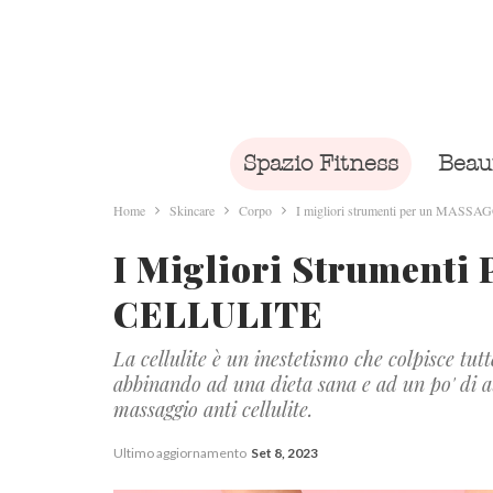
Spazio Fitness
Beau
Home
Skincare
Corpo
I migliori strumenti per un MAS
I Migliori Strument
CELLULITE
La cellulite è un inestetismo che colpisce tut
abbinando ad una dieta sana e ad un po' di att
massaggio anti cellulite.
Ultimo aggiornamento
Set 8, 2023