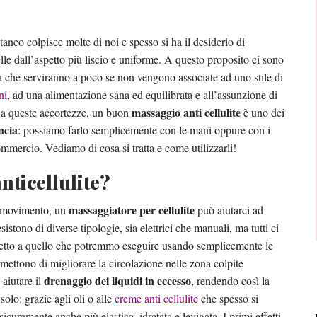
taneo colpisce molte di noi e spesso si ha il desiderio di
lle dall’aspetto più liscio e uniforme. A questo proposito ci sono
 che serviranno a poco se non vengono associate ad uno stile di
ni
, ad una alimentazione sana ed equilibrata e all’assunzione di
massaggio anti cellulite
 a queste accortezze, un buon
è uno dei
ncia
: possiamo farlo semplicemente con le mani oppure con i
mmercio. Vediamo di cosa si tratta e come utilizzarli!
nticellulite?
massaggiatore per cellulite
i movimento, un
può aiutarci ad
sistono di diverse tipologie, sia elettrici che manuali, ma tutti ci
spetto a quello che potremmo eseguire usando semplicemente le
rmettono di migliorare la circolazione nelle zona colpite
drenaggio dei liquidi in eccesso
 aiutare il
, rendendo così la
olo: grazie agli oli o alle
creme anti cellulite
che spesso si
sicuramente anche più elastica, idratata e levigata. I primi effetti