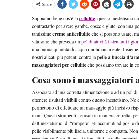
Share
cellulite
Sappiamo bene cos’è la
: questo inestetismo cu
contrastarlo per avere gambe, cosce e glutei con una pe
creme anticellulite
tantissime
che si possono usare, ma
vita sano che preveda
un po’ di attività fisica tutti i gior
una buona quantità di acqua quotidianamente. Insieme
pelle a buccia d’ara
nostri alleati più potenti contro la
massaggiatori per cellulite
che possiamo trovare in co
Cosa sono i massaggiatori a
Associato ad una corretta alimentazione e ad un po’ d
ottenere risultati visibili contro questo inestetismo. Ne e
permettono di effettuare un massaggio più incisivo ri
mani. Questi strumenti, se usati in maniera corretta, pe
dall’inestetismo, di “rompere” gli accumuli adiposi e di
pelle visibilmente più liscia, uniforme e compatta. Non s
associano all’uso di questi dispositivi, la pelle apparirà 