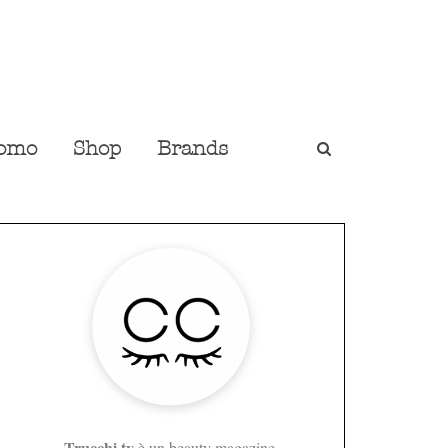
omo
Shop
Brands
Trucchi.tv
è un beauty magazine,