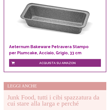
Aeternum Bakeware Petravera Stampo
per Plumcake, Acciaio, Grigio, 33 cm
ACQUISTA SU AMAZON
LEGGI ANCHE
Junk Food, tutti i cibi spazzatura da
cui stare alla larga e perché