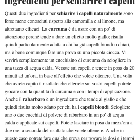
ingredienti per schiarire i capelli
schiarire i capelli naturalmente
Questi due ingredienti per
sono
forse meno conosciuti rispetto alla camomilla e al limone, ma
curcuma
altrettanto efficaci. La
è da usare con un po’ di
attenzione perché tende a dare un effetto molto giallo; risulta
quindi particolarmente adatta a chi ha già capelli biondi o chiari,
ma è bene comunque fare una prova su una piccola ciocca. Vi
servirà semplicemente un cucchiaino di curcuma da sciogliere in
una tazza di acqua calda. Versate sui capelli e tenete in posa da 20
minuti ad un’ora, in base all’effetto che volete ottenere. Una volta
che avrete capito il risultato che otterrete sui vostri capelli potrete
giocare con la quantità di curcuma e con i tempi di applicazione.
rabarbaro
Anche il
è un ingrediente che tende al giallo e che
capelli biondi
quindi risulta molto adatto per chi ha i
. Sciogliete
uno o due cucchiai di polvere di rabarbaro in un po’ di acqua
calda e applicate sui capelli. Potete lasciare in posa da mezz’ora a
due ore, a seconda del risultato che volete ottenere. Anche in
questo caso potrete fare qualche prova per trovare le dosi e i tempi