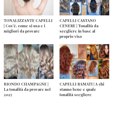
TONALIZZANTE CAPELLI
CAPELLI CASTANO
| Cos’è, come si usa e i
CENERE | Tonalità da
migliori da provare
scegliere in base al
proprio viso
BIONDO CHAMPAGNE |
CAPELLI RAMATI | A chi
La tonalità da provare nel
stanno bene e quale
2025
tonalità scegliere