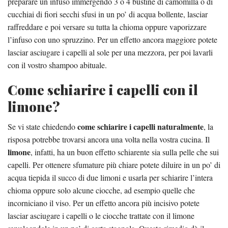
preparare un infuso immergendo 3 o 4 bustine di camomilla o di
cucchiai di fiori secchi sfusi in un po’ di acqua bollente, lasciar
raffreddare e poi versare su tutta la chioma oppure vaporizzare
l’infuso con uno spruzzino. Per un effetto ancora maggiore potete
lasciar asciugare i capelli al sole per una mezzora, per poi lavarli
con il vostro shampoo abituale.
Come schiarire i capelli con il
limone?
come schiarire i capelli naturalmente
Se vi state chiedendo
, la
risposa potrebbe trovarsi ancora una volta nella vostra cucina. Il
limone
, infatti, ha un buon effetto schiarente sia sulla pelle che sui
capelli. Per ottenere sfumature più chiare potete diluire in un po’ di
acqua tiepida il succo di due limoni e usarla per schiarire l’intera
chioma oppure solo alcune ciocche, ad esempio quelle che
incorniciano il viso. Per un effetto ancora più incisivo potete
lasciar asciugare i capelli o le ciocche trattate con il limone