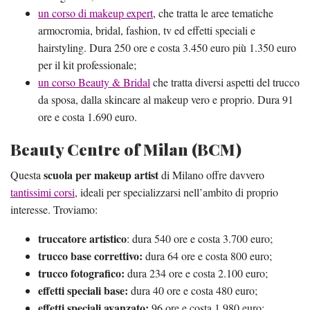
un corso di makeup expert
, che tratta le aree tematiche
armocromia, bridal, fashion, tv ed effetti speciali e
hairstyling. Dura 250 ore e costa 3.450 euro più 1.350 euro
per il kit professionale;
un corso Beauty & Bridal
che tratta diversi aspetti del trucco
da sposa, dalla skincare al makeup vero e proprio. Dura 91
ore e costa 1.690 euro.
Beauty Centre of Milan (BCM)
scuola per makeup artist
Questa
di Milano offre davvero
tantissimi corsi
, ideali per specializzarsi nell’ambito di proprio
interesse. Troviamo:
truccatore artistico
: dura 540 ore e costa 3.700 euro;
trucco base correttivo:
dura 64 ore e costa 800 euro;
trucco fotografico:
dura 234 ore e costa 2.100 euro;
effetti speciali base:
dura 40 ore e costa 480 euro;
effetti speciali avanzato:
96 ore e costa 1.980 euro;