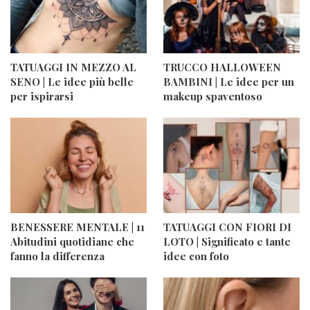
TATUAGGI IN MEZZO AL
TRUCCO HALLOWEEN
SENO | Le idee più belle
BAMBINI | Le idee per un
per ispirarsi
makeup spaventoso
BENESSERE MENTALE | 11
TATUAGGI CON FIORI DI
Abitudini quotidiane che
LOTO | Significato e tante
fanno la differenza
idee con foto