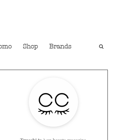
omo
Shop
Brands
Trucchi.tv
è un beauty magazine,