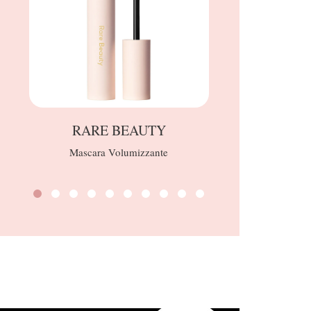
RARE BEAUTY
T
Mascara Volumizzante
Lip Inj