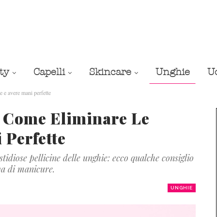
ty
Capelli
Skincare
Unghie
U
e avere mani perfette
 Come Eliminare Le
 Perfette
tidiose pellicine delle unghie: ecco qualche consiglio
va di manicure.
UNGHIE