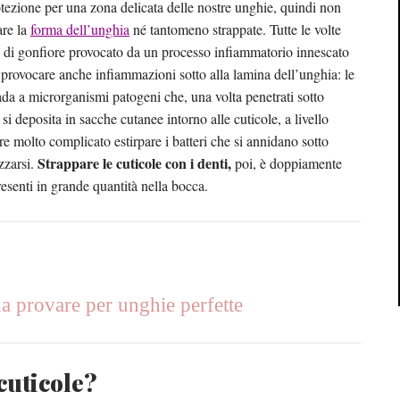
tezione per una zona delicata delle nostre unghie, quindi non
are la
forma dell’unghia
né tantomeno strappate. Tutte le volte
po’ di gonfiore provocato da un processo infiammatorio innescato
provocare anche infiammazioni sotto alla lamina dell’unghia: le
rada a microrganismi patogeni che, una volta penetrati sotto
 deposita in sacche cutanee intorno alle cuticole, a livello
e molto complicato estirpare i batteri che si annidano sotto
Strappare le cuticole con i denti,
zzarsi.
poi, è doppiamente
esenti in grande quantità nella bocca.
provare per unghie perfette
cuticole?