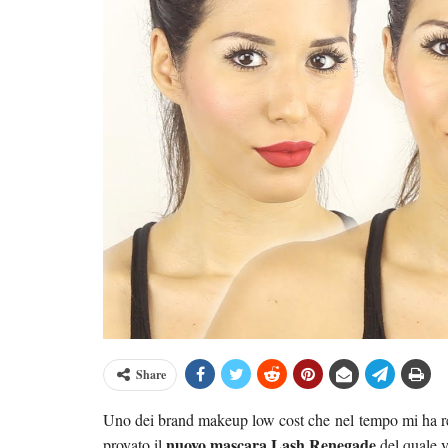
Share
Uno dei brand makeup low cost che nel tempo mi ha re
nuovo mascara Lash Renegade
provato il
del quale v