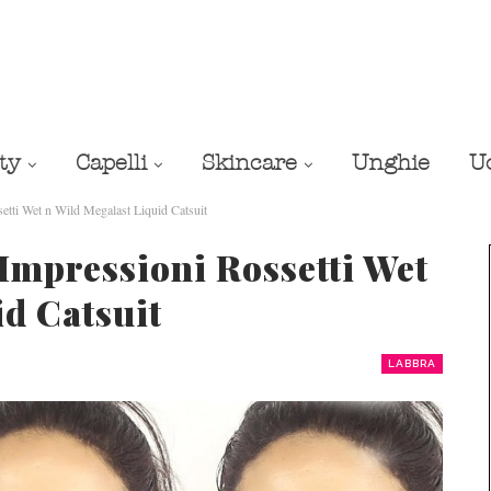
ty
Capelli
Skincare
Unghie
U
etti Wet n Wild Megalast Liquid Catsuit
Impressioni Rossetti Wet
id Catsuit
LABBRA