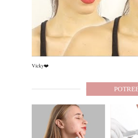
Vicky❤️
POTREB