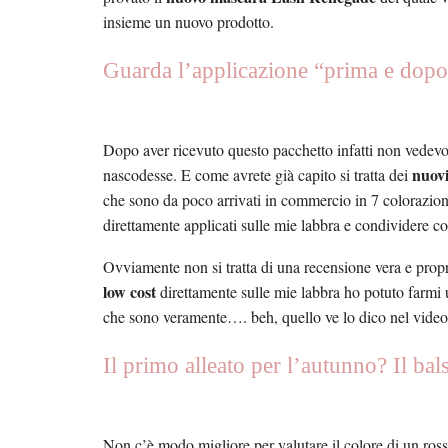
insieme un nuovo prodotto.
Guarda l’applicazione “prima e dop
Dopo aver ricevuto questo pacchetto infatti non vedevo 
nuovi
nascodesse. E come avrete già capito si tratta dei
che sono da poco arrivati in commercio in 7 colorazioni
direttamente applicati sulle mie labbra e condividere c
Ovviamente non si tratta di una recensione vera e propri
low cost
direttamente sulle mie labbra ho potuto farmi u
che sono veramente…. beh, quello ve lo dico nel video
Il primo alleato per l’autunno? Il b
Non c’è modo migliore per valutare il colore di un rosse