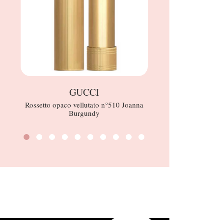
GUCCI
Bene
Rossetto opaco vellutato n°510 Joanna
Hoola 
Burgundy