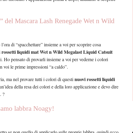
o” del Mascara Lash Renegade Wet n Wild
l’ora di “spacchettare” insieme a voi per scoprire cosa
 rossetti liquidi mat Wet n Wild Megalast Liquid Catsuit
. Ho pensato di provarli insieme a voi per vederne i colori
on voi le prime impressioni “a caldo”.
nuovi rossetti liquidi
a, ma nel provare tutti i colori di questi
n’idea della resa dei colori e della loro applicazione e devo dire
. ?
alsamo labbra Noagy!
tto se non quello di applicarlo sulle proprie labbra, quindi ecco