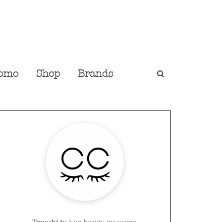
omo
Shop
Brands
Trucchi.tv
è un beauty magazine,