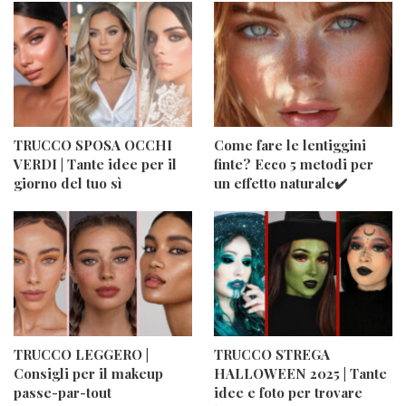
TRUCCO SPOSA OCCHI
Come fare le lentiggini
VERDI | Tante idee per il
finte? Ecco 5 metodi per
giorno del tuo sì
un effetto naturale✔️
TRUCCO LEGGERO |
TRUCCO STREGA
Consigli per il makeup
HALLOWEEN 2025 | Tante
passe-par-tout
idee e foto per trovare