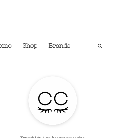
omo
Shop
Brands
Trucchi.tv
è un beauty magazine,