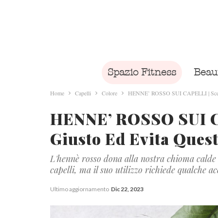
Spazio Fitness
Beau
Home
Capelli
Colore
HENNE’ ROSSO SUI CAPELLI | Scegli il
HENNE’ ROSSO SUI CA
Giusto Ed Evita Quest
L'hennè rosso dona alla nostra chioma calde
capelli, ma il suo utilizzo richiede qualche 
Ultimo aggiornamento
Dic 22, 2023