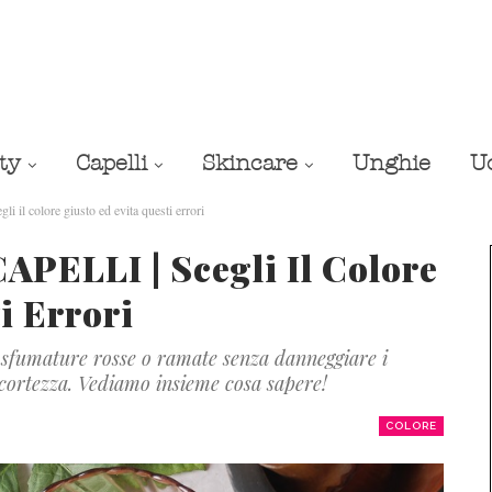
ty
Capelli
Skincare
Unghie
U
 colore giusto ed evita questi errori
PELLI | Scegli Il Colore
i Errori
 sfumature rosse o ramate senza danneggiare i
accortezza. Vediamo insieme cosa sapere!
COLORE