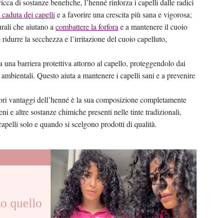
icca di sostanze benefiche, l’henné rinforza i capelli dalle radici
a caduta dei capelli
e a favorire una crescita più sana e vigorosa;
urali che aiutano a
combattere la forfora
e a mantenere il cuoio
ridurre la secchezza e l’irritazione del cuoio capelluto,
 una barriera protettiva attorno al capello, proteggendolo dai
i ambientali. Questo aiuta a mantenere i capelli sani e a prevenire
ori vantaggi dell’henné è la sua composizione completamente
i e altre sostanze chimiche presenti nelle tinte tradizionali,
capelli solo e quando si scelgono prodotti di qualità.
o quello