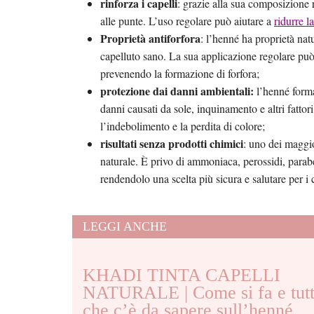
rinforza i capelli
: grazie alla sua composizione r
alle punte. L’uso regolare può aiutare a
ridurre l
Proprietà antiforfora
: l’henné ha proprietà nat
capelluto sano. La sua applicazione regolare può 
prevenendo la formazione di forfora;
protezione dai danni ambientali:
l’henné forma
danni causati da sole, inquinamento e altri fattor
l’indebolimento e la perdita di colore;
risultati senza prodotti chimici
: uno dei maggi
naturale. È privo di ammoniaca, perossidi, paraben
rendendolo una scelta più sicura e salutare per i 
LEGGI ANCHE
KHADI TINTA CAPELLI
NATURALE | Come si fa e tutt
che c’è da sapere sull’henné