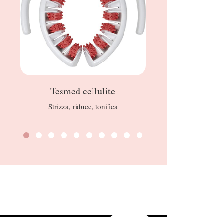
Tesmed cellulite
Bene
Strizza, riduce, tonifica
Hoola 