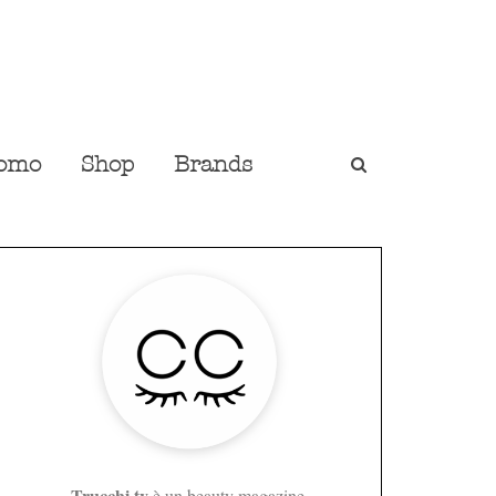
omo
Shop
Brands
Trucchi.tv
è un beauty magazine,