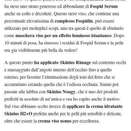
Fospid Serum
ha steso uno strato generoso ed abbondante di
anche su collo e décolleté. Questo siero viso, che contiene una
complesso Fospidin
percentuale elevatissima di
, può essere
utilizzato per molteplici scopi, uno tra questi è quello di sfruttarlo
maschera viso per un effetto luminoso istantaneo
come
. Dopo
10 minuti di posa, ha rimosso i residui di Fospid Serum e la pelle
era gia visibilmente più bella da vedere!
ha applicato Skinius Rimage
A questo punto
sul contorno occhi
e massaggiato dall’angolo interno dell’occhio fino a quello
esterno, per favorire l’eliminazione degli ioni del ferro che si
accumulano creando quella che è l’odiosa occhiaia. Siamo poi
Skinius Noagy
passate alle labbra con
, che è uno dei prodotti
preferiti in assoluto di un’amica e ora ho capito anche il motivo.
applicare la crema idratante
Sul viso abbiamo scelto invece di
Skinius H2+O
perfetta anche per le pelli più sensibili e delicate,
crema viso uomo
oltre che essere la
per eccellenza.