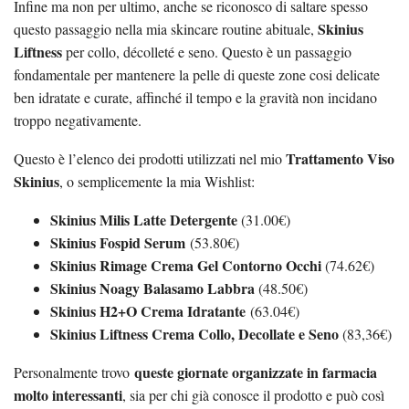
Infine ma non per ultimo, anche se riconosco di saltare spesso
Skinius
questo passaggio nella mia skincare routine abituale,
Liftness
per collo, décolleté e seno. Questo è un passaggio
fondamentale per mantenere la pelle di queste zone cosi delicate
ben idratate e curate, affinché il tempo e la gravità non incidano
troppo negativamente.
Trattamento Viso
Questo è l’elenco dei prodotti utilizzati nel mio
Skinius
, o semplicemente la mia Wishlist:
Skinius Milis Latte Detergente
(31.00€)
Skinius Fospid Serum
(53.80€)
Skinius Rimage Crema Gel Contorno Occhi
(74.62€)
Skinius Noagy Balasamo Labbra
(48.50€)
Skinius H2+O Crema Idratante
(63.04€)
Skinius Liftness Crema Collo, Decollate e Seno
(83,36€)
queste giornate organizzate in farmacia
Personalmente trovo
molto interessanti
, sia per chi già conosce il prodotto e può così