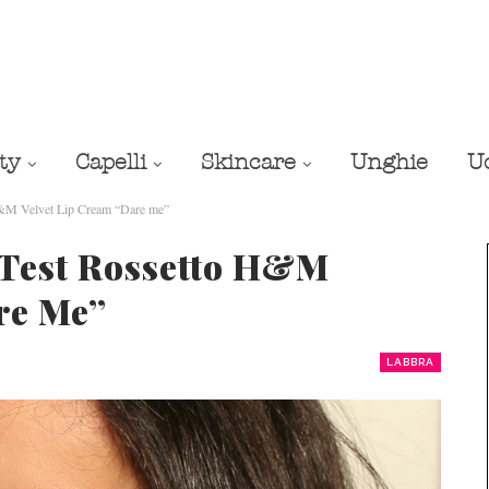
ty
Capelli
Skincare
Unghie
U
 H&M Velvet Lip Cream “Dare me”
s Test Rossetto H&M
re Me”
LABBRA