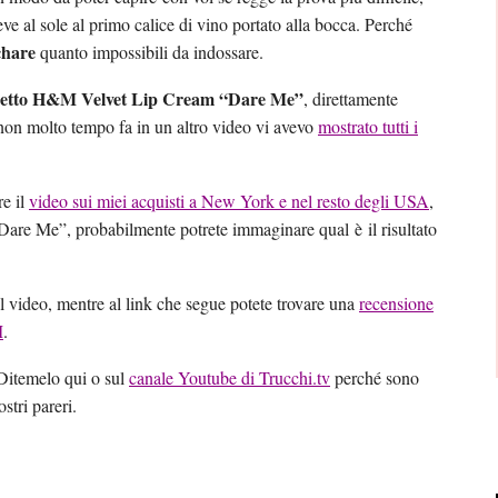
 neve al sole al primo calice di vino portato alla bocca. Perché
chare
quanto impossibili da indossare.
setto H&M Velvet Lip Cream “Dare Me”
, direttamente
o non molto tempo fa in un altro video vi avevo
mostrato tutti i
re il
video sui miei acquisti a New York e nel resto degli USA
,
re Me”, probabilmente potrete immaginare qual è il risultato
al video, mentre al link che segue potete trovare una
recensione
M
.
Ditemelo qui o sul
canale Youtube di Trucchi.tv
perché sono
stri pareri.