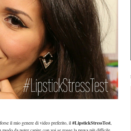
#LipstickStressTest
orse il mio genere di video preferito, il
,
n modo da poter capire con voi se regge la prova più difficile,