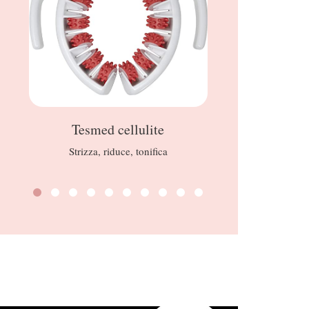
Tesmed cellulite
CHARL
Strizza, riduce, tonifica
Matte Revol