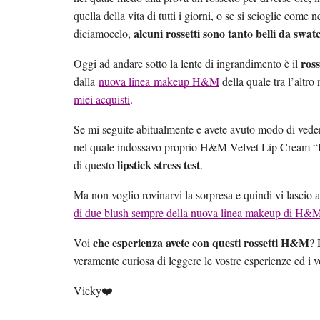
quella della vita di tutti i giorni, o se si scioglie come
alcuni rossetti sono tanto belli da swat
diciamocelo,
ros
Oggi ad andare sotto la lente di ingrandimento è il
dalla
nuova linea makeup H&M
della quale tra l’altr
miei acquisti
.
Se mi seguite abitualmente e avete avuto modo di vede
nel quale indossavo proprio H&M Velvet Lip Cream “Da
lipstick stress test
di questo
.
Ma non voglio rovinarvi la sorpresa e quindi vi lascio 
di due blush sempre della nuova linea makeup di H&
che esperienza avete con questi rossetti H&M
Voi
? 
veramente curiosa di leggere le vostre esperienze ed i vo
Vicky❤️