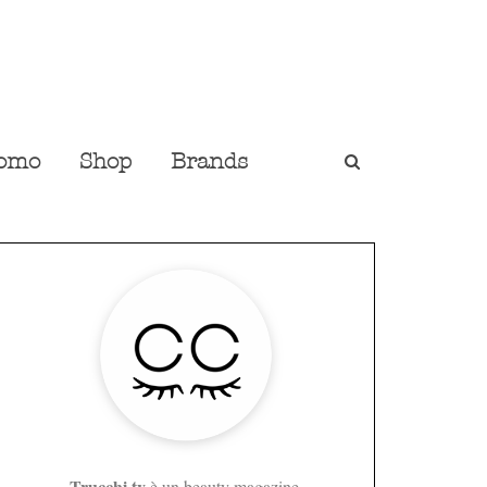
omo
Shop
Brands
Trucchi.tv
è un beauty magazine,