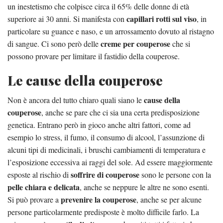
un inestetismo che colpisce circa il 65% delle donne di età
capillari rotti sul viso
superiore ai 30 anni. Si manifesta con
, in
particolare su guance e naso, e un arrossamento dovuto al ristagno
creme per couperose
di sangue. Ci sono però delle
che si
possono provare per limitare il fastidio della couperose.
Le cause della couperose
cause della
Non è ancora del tutto chiaro quali siano le
couperose
, anche se pare che ci sia una certa predisposizione
genetica. Entrano però in gioco anche altri fattori, come ad
esempio lo stress, il fumo, il consumo di alcool, l’assunzione di
alcuni tipi di medicinali, i bruschi cambiamenti di temperatura e
l’esposizione eccessiva ai raggi del sole. Ad essere maggiormente
soffrire di couperose
esposte al rischio di
sono le persone con la
pelle chiara e delicata
, anche se neppure le altre ne sono esenti.
prevenire la couperose
Si può provare a
, anche se per alcune
persone particolarmente predisposte è molto difficile farlo. La